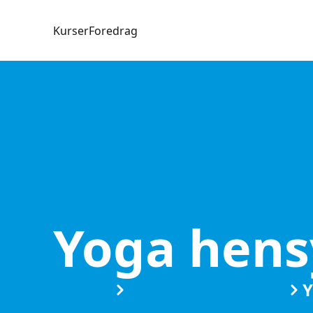
Kurser
Foredrag
Yoga hen
Kurser
Motion & Sundhed
Y