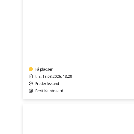
Sund
hele
livet
yoga
-
Hensyntagende
Få pladser
tirs. 18.08.2026, 13.20
Frederikssund
Berit Kambskard