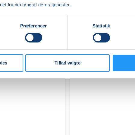
hensyntagende!
et fra din brug af deres tjenester.
Få pladser
Præferencer
Statistik
fre. 21.08.2026, 10.45
Frederikssund
Lisette Sjøstrand
kies
Tillad valgte