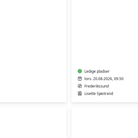
Velvære
Yin
Yoga
-
hensyntagende
Ledige pladser
tors. 20.08.2026, 09.50
Frederikssund
Lisette Sjøstrand