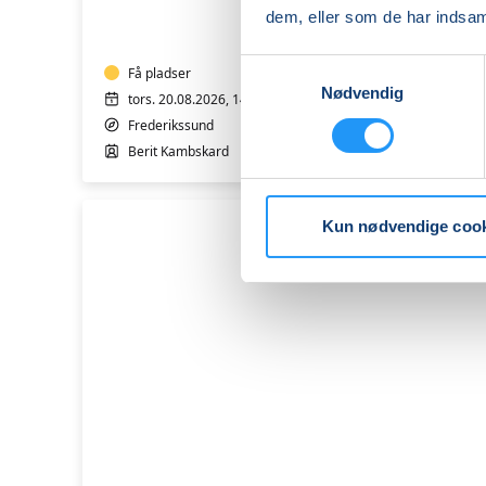
-
dem, eller som de har indsaml
hensyntagende
m/k
Samtykkevalg
Få pladser
Nødvendig
tors. 20.08.2026, 14.20
Frederikssund
Berit Kambskard
Kun nødvendige coo