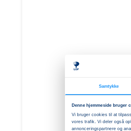
Samtykke
Denne hjemmeside bruger c
Blid
Vi bruger cookies til at tilpas
Hatha
vores trafik. Vi deler også 
Yoga
annonceringspartnere og anal