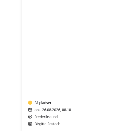
Yoga
hensyntagende
m/k
-
Hold
1
Få pladser
ons. 26.08.2026, 08.10
Frederikssund
Birgitte Rostoch