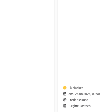
Yoga
hensyntagende
m/k
-
Hold
2
Få pladser
ons. 26.08.2026, 09.50
Frederikssund
Birgitte Rostoch