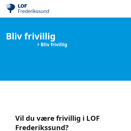
Bliv frivillig
Information
Bliv frivillig
Vil du være frivillig i LOF
Frederikssund?