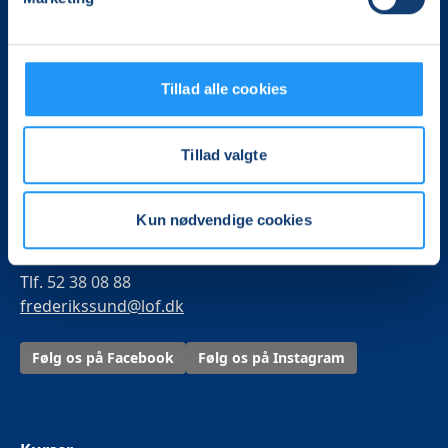
Det, der er vigtigt for samfundet, er vigtigt for os
Tillad alle cookies
Vi skaber rammerne for meningsfulde møder mellem
mere end 100.000 deltagere i hele landet med kurser,
Tillad valgte
foredrag og oplevelser.
LOF Frederikssund
Kun nødvendige cookies
Kornvænget 99
3600 Frederikssund
Tlf. 52 38 08 88
frederikssund@lof.dk
Følg os på Facebook
Følg os på Instagram