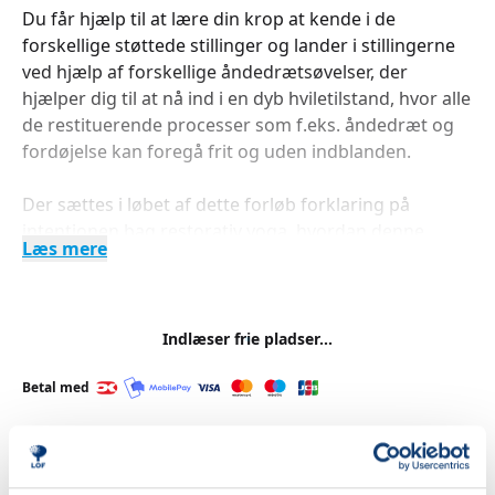
Du får hjælp til at lære din krop at kende i de
forskellige støttede stillinger og lander i stillingerne
ved hjælp af forskellige åndedrætsøvelser, der
hjælper dig til at nå ind i en dyb hviletilstand, hvor alle
de restituerende processer som f.eks. åndedræt og
fordøjelse kan foregå frit og uden indblanden.
Der sættes i løbet af dette forløb forklaring på
intentionen bag restorativ yoga, hvordan denne
Læs mere
yogaform fungerer, og der inddrages seneste
smertevidenskab.
------
Berit fortæller: "Kom til yoga på et af mine hold, hvis
Indlæser frie pladser...
du er nysgerrig af natur, for så vil en fantastisk
verden åbne sig for dig, hvor du ud fra din egen
Betal med
krops præmisser vil opleve og undersøge
sammenhængen mellem styrke, smidighed og øget
mobilitet i lige præcis din krop, hvad det vil sige at