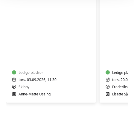
første mødegang. Du vil ikke blive bedt om yderligere
dokumentation.
Velvære
MediYoga
Yin
Yoga
-
Ledige pladser
hensynt
Ledige plads
tors. 03.09.2026, 11.30
tors. 20.08.2
Skibby
Frederikssun
Anne-Mette Ussing
Lisette Sjøst