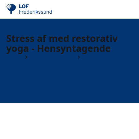
Stress af med restorativ
yoga - Hensyntagende
Kurser
Motion & Sundhed
Yoga hensyntagende