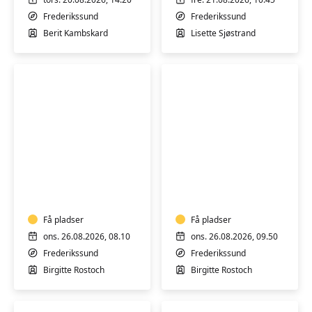
m/k
Frederikssund
Frederikssund
Berit Kambskard
Lisette Sjøstrand
Yoga
Yoga
hensyntagende
hensyntagende
m/k
m/k
-
-
Hold
Få pladser
Hold
Få pladser
1
2
ons. 26.08.2026, 08.10
ons. 26.08.2026, 09.50
Frederikssund
Frederikssund
Birgitte Rostoch
Birgitte Rostoch