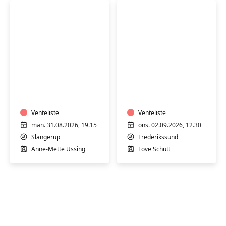
Yin
Stoleyoga
Yoga
for
-
seniorer
hensyntagende
-
-
Venteliste
hensyntagende
Venteliste
Slangerup
man. 31.08.2026, 19.15
ons. 02.09.2026, 12.30
Slangerup
Frederikssund
Anne-Mette Ussing
Tove Schütt