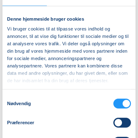
Stoleyoga
Yoga
for
for
seniorer
den
Denne hjemmeside bruger cookies
-
stive
Vi bruger cookies til at tilpasse vores indhold og
søndag
Ledige pladser
krop
Venteliste
annoncer, til at vise dig funktioner til sociale medier og til
morgen
M/K
søn. 06.09.2026, 09.00
ons. 12.08.2026, 10.45
at analysere vores trafik. Vi deler også oplysninger om
-
-
Frederikssund
Frederikssund
Hensyntagende
hensyntagende
din brug af vores hjemmeside med vores partnere inden
Tove Schütt
Benedikte Hamann
for sociale medier, annonceringspartnere og
analysepartnere. Vores partnere kan kombinere disse
data med andre oplysninger, du har givet dem, eller som
de har indsamlet fra din brug af deres tjenester.
Samtykkevalg
Nødvendig
Stress
Tirsdagsluksus-
af
Yoga
med
(Hensyntagende)
Præferencer
restorativ
yoga
Venteliste
Venteliste