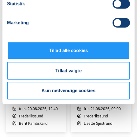
Statistik
-
tirs. 18.08.2026, 11.40
tirs. 18.08.2026, 10.00
Hensyntagende
Frederikssund
Frederikssund
Berit Kambskard
Berit Kambskard
Marketing
Tillad alle cookies
Tillad valgte
Blid
Blid
Hatha
morgen
Yoga
Yin
Kun nødvendige cookies
-
-
hensyntagende
Venteliste
hensyntagende
Venteliste
tors. 20.08.2026, 12.40
fre. 21.08.2026, 09.00
Frederikssund
Frederikssund
Berit Kambskard
Lisette Sjøstrand