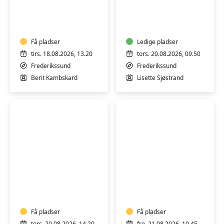
Sund
Velvære
hele
Yin
livet
Yoga
yoga
-
-
Få pladser
hensyntagende
Ledige pladser
Hensyntagende
tirs. 18.08.2026, 13.20
tors. 20.08.2026, 09.50
Frederikssund
Frederikssund
Berit Kambskard
Lisette Sjøstrand
Blid
Velvære
Hatha
Yoga
Yoga
–
-
hensyntagende!
hensyntagende
Få pladser
Få pladser
tors. 20.08.2026, 14.20
fre. 21.08.2026, 10.45