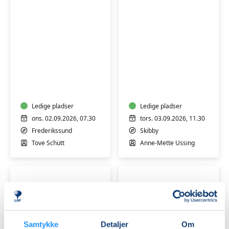
Stoleyoga
for
MediYoga
seniorer
-
morgenhold
Ledige pladser
Ledige pladser
-
ons. 02.09.2026, 07.30
tors. 03.09.2026, 11.30
Hensyntagende
Frederikssund
Skibby
Tove Schütt
Anne-Mette Ussing
Samtykke
Detaljer
Om