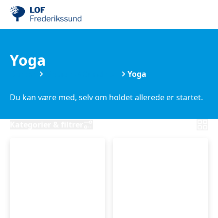
Yoga
Kurser
Motion & Sundhed
Yoga
Du kan være med, selv om holdet allerede er startet.
Kategorier & filtrer
Sommer
Yin