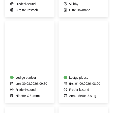
SKIBBY
Frederikssund
Skibby
Birgitte Rostoch
Gitte Hovmand
Sommer
Morgen
Yin
Yin
Yoga
Yoga
med
blide
Ledige pladser
Ledige pladser
flows
søn. 30.08.2026, 09.30
tirs. 01.09.2026, 08.00
-
Frederikssund
Frederikssund
workshop
Ninette V. Sommer
Anne-Mette Ussing
30/8