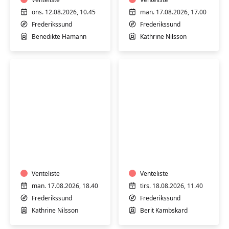
krop
M/K
ons. 12.08.2026, 10.45
man. 17.08.2026, 17.00
-
Frederikssund
Frederikssund
hensyntagende
Benedikte Hamann
Kathrine Nilsson
Yoga
Stress
-
af
du
med
er
restorativ
erfaren
Venteliste
yoga
Venteliste
i
-
man. 17.08.2026, 18.40
tirs. 18.08.2026, 11.40
yoga
Hensyntagende
Frederikssund
Frederikssund
Kathrine Nilsson
Berit Kambskard