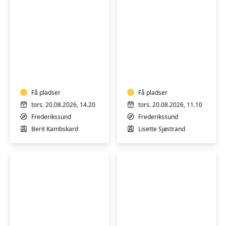
Blid
Blid
Hatha
Hatha
Yoga
Yoga
-
-
hensyntagende
Få pladser
Alment
Få pladser
m/k
hold
tors. 20.08.2026, 14.20
tors. 20.08.2026, 11.10
Frederikssund
Frederikssund
Berit Kambskard
Lisette Sjøstrand
Velvære
Yoga