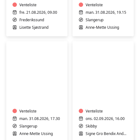
hensyntagende
Venteliste
-
Venteliste
Slangerup
fre. 21.08.2026, 09.00
man. 31.08.2026, 19.15
Frederikssund
Slangerup
Lisette Sjøstrand
Anne-Mette Ussing
Yin
Yoga
Yoga
for
for
alle
alle
-
-
Venteliste
fyraftenshold
Venteliste
Slangerup
-
man. 31.08.2026, 17.30
ons. 02.09.2026, 16.00
SKIBBY
Slangerup
Skibby
Anne-Mette Ussing
Signe Gro Bendix Andersen