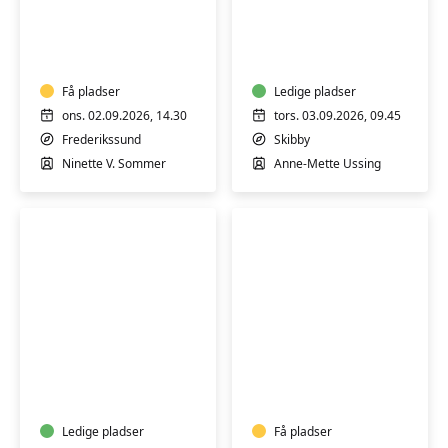
Destress
Hatha
Yin
Yoga
flow
yoga
-
Få pladser
Ledige pladser
reducér
ons. 02.09.2026, 14.30
tors. 03.09.2026, 09.45
stress
Frederikssund
Skibby
og
Ninette V. Sommer
Anne-Mette Ussing
angst
Yin
Et
yoga
kærligt
med
farvel
afsluttende
til
lydmeditation
Ledige pladser
sommeren
Få pladser