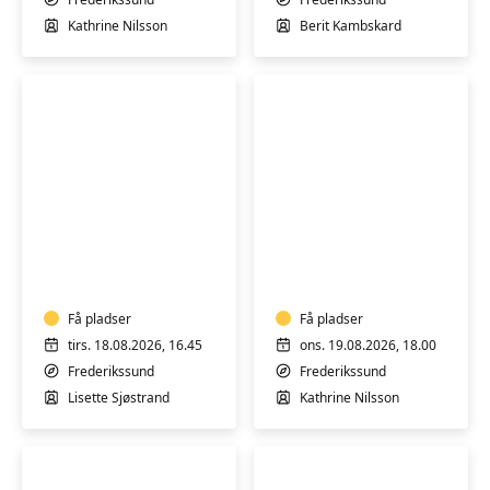
Kathrine Nilsson
Berit Kambskard
Hatha
Yin
Yoga
Yoga
for
alle
Få pladser
Få pladser
tirs. 18.08.2026, 16.45
ons. 19.08.2026, 18.00
Frederikssund
Frederikssund
Lisette Sjøstrand
Kathrine Nilsson