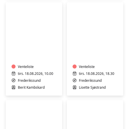
Tirsdagsluksus-
Aften
Yoga
Yin
(Hensyntagende)
Yoga
Venteliste
Venteliste
tirs. 18.08.2026, 10.00
tirs. 18.08.2026, 18.30
Frederikssund
Frederikssund
Berit Kambskard
Lisette Sjøstrand