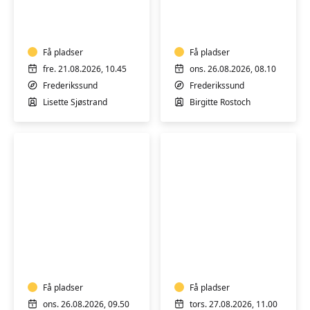
Yoga
hensyntagende
–
m/k
hensyntagende!
-
Få pladser
Hold
Få pladser
1
fre. 21.08.2026, 10.45
ons. 26.08.2026, 08.10
Frederikssund
Frederikssund
Lisette Sjøstrand
Birgitte Rostoch
Yoga
Åndedræt
hensyntagende
og
m/k
Styrkende
-
Yin
Hold
Få pladser
-
Få pladser
2
formiddag
ons. 26.08.2026, 09.50
tors. 27.08.2026, 11.00