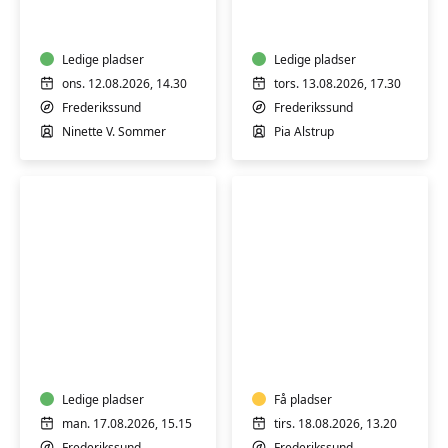
Yin
Yoga
Yoga
for
med
alle
blide
Ledige pladser
i
Ledige pladser
flows
St.
ons. 12.08.2026, 14.30
tors. 13.08.2026, 17.30
-
Rørbæk
Frederikssund
Frederikssund
2
Ninette V. Sommer
Pia Alstrup
gange
i
august
Yin
Sund
Yoga
hele
livet
yoga
Ledige pladser
-
Få pladser
Hensyntagende
man. 17.08.2026, 15.15
tirs. 18.08.2026, 13.20
Frederikssund
Frederikssund