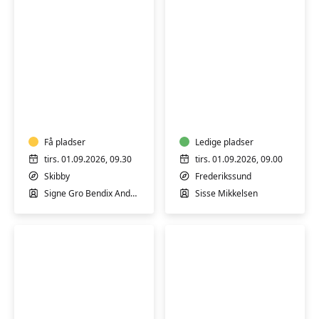
Yoga
Morgen
i
Hatha
Sønderby,
Yoga
Skibby
Få pladser
Ledige pladser
tirs. 01.09.2026, 09.30
tirs. 01.09.2026, 09.00
Skibby
Frederikssund
Signe Gro Bendix Andersen
Sisse Mikkelsen