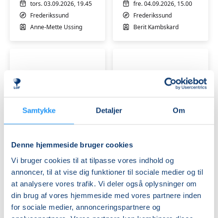
med
tors. 03.09.2026, 19.45
fre. 04.09.2026, 15.00
restorativ
Frederikssund
Frederikssund
yoga
Anne-Mette Ussing
Berit Kambskard
og
yoga
nidra
-
4/9-
26
Samtykke
Detaljer
Om
2
Bliv
gange
efterårsklar
fyraftens
med
Denne hjemmeside bruger cookies
restorativ
restorativ
yoga
Ledige pladser
yoga
Ledige pladser
Vi bruger cookies til at tilpasse vores indhold og
torsdage
-
tors. 17.09.2026, 17.40
fre. 09.10.2026, 15.00
annoncer, til at vise dig funktioner til sociale medier og til
i
9/10-
Frederikssund
Frederikssund
at analysere vores trafik. Vi deler også oplysninger om
september
26
Berit Kambskard
Berit Kambskard
din brug af vores hjemmeside med vores partnere inden
for sociale medier, annonceringspartnere og