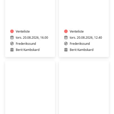
Fyraftensyoga
Blid
for
Hatha
alle
Yoga
m/k
-
Venteliste
hensyntagende
Venteliste
tors. 20.08.2026, 16.00
tors. 20.08.2026, 12.40
Frederikssund
Frederikssund
Berit Kambskard
Berit Kambskard
Blid
Yin
morgen
Yoga
Yin
-
-
hensyntagende