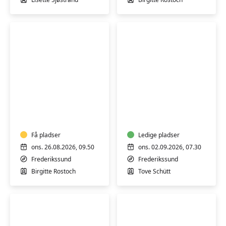
Yoga
Stoleyoga
hensyntagende
for
m/k
seniorer
-
-
Hold
Få pladser
morgenhold
Ledige pladser
2
-
ons. 26.08.2026, 09.50
ons. 02.09.2026, 07.30
Hensyntagende
Frederikssund
Frederikssund
Birgitte Rostoch
Tove Schütt