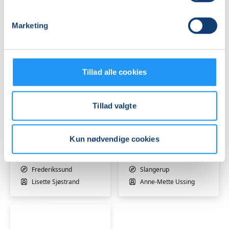
Berit Kambskard
Berit Kambskard
Marketing
Tillad alle cookies
Blid
Yin
Tillad valgte
morgen
Yoga
Yin
-
-
hensyntagende
Kun nødvendige cookies
hensyntagende
Venteliste
-
Venteliste
Slangerup
fre. 21.08.2026, 09.00
man. 31.08.2026, 19.15
Frederikssund
Slangerup
Lisette Sjøstrand
Anne-Mette Ussing