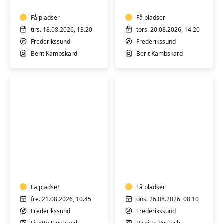
yoga
-
-
Få pladser
hensyntagende
Få pladser
Hensyntagende
m/k
tirs. 18.08.2026, 13.20
tors. 20.08.2026, 14.20
Frederikssund
Frederikssund
Berit Kambskard
Berit Kambskard
Velvære
Yoga
Yoga
hensyntagende
–
m/k
hensyntagende!
-
Få pladser
Hold
Få pladser
1
fre. 21.08.2026, 10.45
ons. 26.08.2026, 08.10
Frederikssund
Frederikssund
Lisette Sjøstrand
Birgitte Rostoch