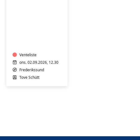
Stoleyoga
for
seniorer
-
hensyntagende
Venteliste
ons. 02.09.2026, 12.30
Frederikssund
Tove Schütt