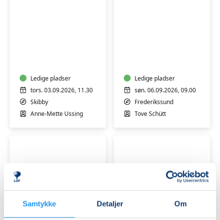
Stoleyoga
MediYoga
for
seniorer
-
Ledige pladser
søndag
Ledige pladser
morgen
tors. 03.09.2026, 11.30
søn. 06.09.2026, 09.00
-
Skibby
Frederikssund
Hensyntagende
Anne-Mette Ussing
Tove Schütt
Samtykke
Detaljer
Om
Yoga
Stress
for
af