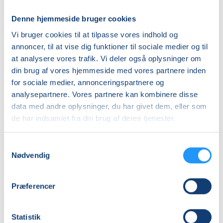
den
med
stive
restorativ
Denne hjemmeside bruger cookies
krop
Venteliste
yoga
Venteliste
Vi bruger cookies til at tilpasse vores indhold og
M/K
-
ons. 12.08.2026, 10.45
tirs. 18.08.2026, 11.40
annoncer, til at vise dig funktioner til sociale medier og til
-
Hensyntagende
Frederikssund
Frederikssund
hensyntagende
at analysere vores trafik. Vi deler også oplysninger om
Benedikte Hamann
Berit Kambskard
din brug af vores hjemmeside med vores partnere inden
for sociale medier, annonceringspartnere og
analysepartnere. Vores partnere kan kombinere disse
data med andre oplysninger, du har givet dem, eller som
de har indsamlet fra din brug af deres tjenester.
Samtykkevalg
Tirsdagsluksus-
Blid
Nødvendig
Yoga
Hatha
(Hensyntagende)
Yoga
-
Præferencer
Venteliste
hensyntagende
Venteliste
tirs. 18.08.2026, 10.00
tors. 20.08.2026, 12.40
Statistik
Frederikssund
Frederikssund