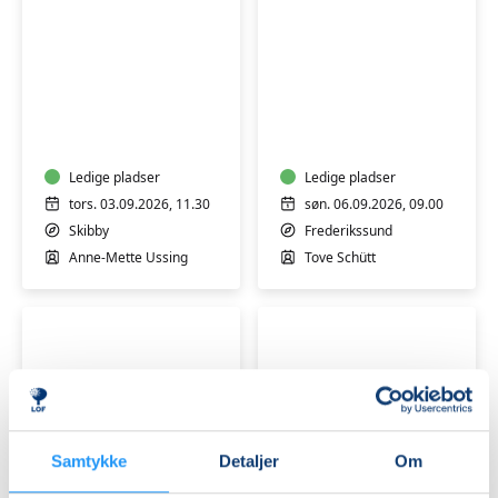
Stoleyoga
MediYoga
for
seniorer
-
Ledige pladser
søndag
Ledige pladser
morgen
tors. 03.09.2026, 11.30
søn. 06.09.2026, 09.00
-
Skibby
Frederikssund
Hensyntagende
Anne-Mette Ussing
Tove Schütt
Samtykke
Detaljer
Om
Yoga
Stress
for
af