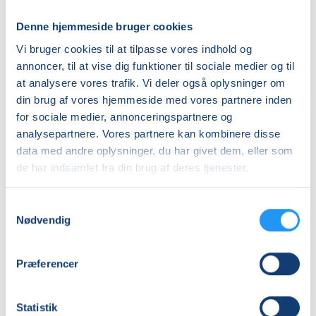
den
med
stive
restorativ
Denne hjemmeside bruger cookies
krop
Venteliste
yoga
Venteliste
Vi bruger cookies til at tilpasse vores indhold og
M/K
-
ons. 12.08.2026, 10.45
tirs. 18.08.2026, 11.40
annoncer, til at vise dig funktioner til sociale medier og til
-
Hensyntagende
Frederikssund
Frederikssund
hensyntagende
at analysere vores trafik. Vi deler også oplysninger om
Benedikte Hamann
Berit Kambskard
din brug af vores hjemmeside med vores partnere inden
for sociale medier, annonceringspartnere og
analysepartnere. Vores partnere kan kombinere disse
data med andre oplysninger, du har givet dem, eller som
de har indsamlet fra din brug af deres tjenester.
Samtykkevalg
Tirsdagsluksus-
Blid
Nødvendig
Yoga
Hatha
(Hensyntagende)
Yoga
-
Præferencer
Venteliste
hensyntagende
Venteliste
tirs. 18.08.2026, 10.00
tors. 20.08.2026, 12.40
Statistik
Frederikssund
Frederikssund