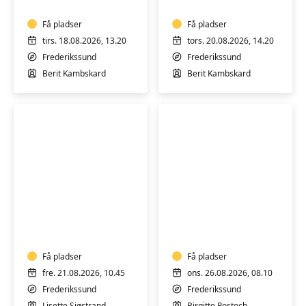
yoga
-
-
Få pladser
hensyntagende
Få pladser
Hensyntagende
m/k
tirs. 18.08.2026, 13.20
tors. 20.08.2026, 14.20
Frederikssund
Frederikssund
Berit Kambskard
Berit Kambskard
Velvære
Yoga
Yoga
hensyntagende
–
m/k
hensyntagende!
-
Få pladser
Hold
Få pladser
1
fre. 21.08.2026, 10.45
ons. 26.08.2026, 08.10
Frederikssund
Frederikssund
Lisette Sjøstrand
Birgitte Rostoch