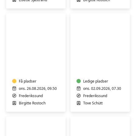
Yoga
Stoleyoga
hensyntagende
for
m/k
seniorer
-
-
Hold
Få pladser
morgenhold
Ledige pladser
2
-
ons. 26.08.2026, 09.50
ons. 02.09.2026, 07.30
Hensyntagende
Frederikssund
Frederikssund
Birgitte Rostoch
Tove Schütt