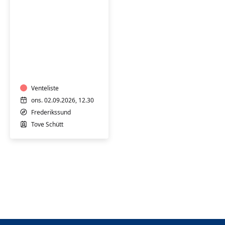
Stoleyoga
for
seniorer
-
hensyntagende
Venteliste
ons. 02.09.2026, 12.30
Frederikssund
Tove Schütt