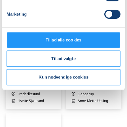
Berit Kambskard
Berit Kambskard
Marketing
Tillad alle cookies
Blid
Yin
Tillad valgte
morgen
Yoga
Yin
-
-
hensyntagende
Kun nødvendige cookies
hensyntagende
Venteliste
-
Venteliste
Slangerup
fre. 21.08.2026, 09.00
man. 31.08.2026, 19.15
Frederikssund
Slangerup
Lisette Sjøstrand
Anne-Mette Ussing