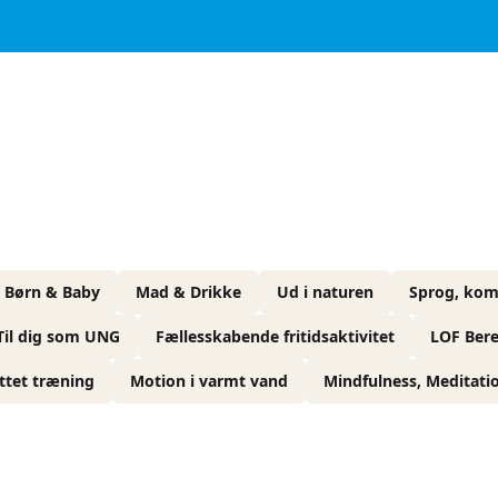
Børn & Baby
Mad & Drikke
Ud i naturen
Sprog, kom
Til dig som UNG
Fællesskabende fritidsaktivitet
LOF Ber
ttet træning
Motion i varmt vand
Mindfulness, Meditati