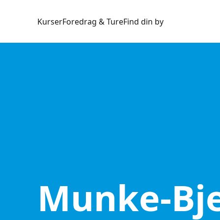
Kurser
Foredrag & Ture
Find din by
Munke-Bj