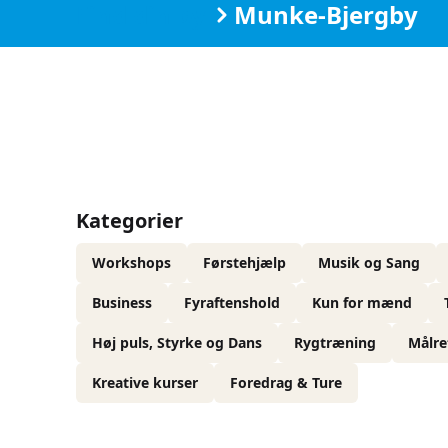
Find din by
Munke-Bjergby
Kategorier
Workshops
Førstehjælp
Musik og Sang
Business
Fyraftenshold
Kun for mænd
Høj puls, Styrke og Dans
Rygtræning
Målre
Kreative kurser
Foredrag & Ture