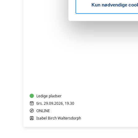
Kun nødvendige coo
Overgangsalder
-
Mad
og
Hormoner
-
spis
Ledige pladser
dig
tirs. 29.09.2026, 19.30
i
ONLINE
balance
Isabel Birch Waltersdorph