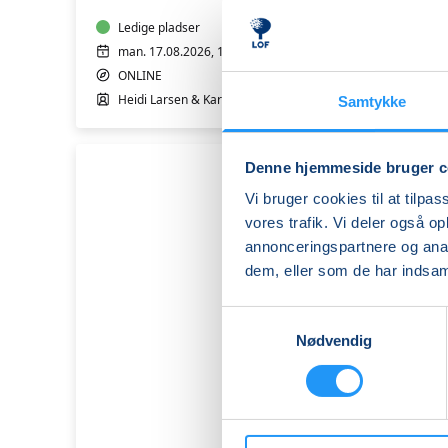
tæt
på
Ledige pladser
en
man. 17.08.2026, 19.00
med
ONLINE
misbrug
Heidi Larsen & Karina Ralsted
Samtykke
GRATIS
PRØVEGANG
ONLINE
Denne hjemmeside bruger c
Vi bruger cookies til at tilpas
vores trafik. Vi deler også 
annonceringspartnere og anal
dem, eller som de har indsaml
Samtykkevalg
Nødvendig