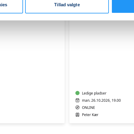
kies
Tillad valgte
Kunstruten
med
Peter
Kær:
Online
"live"
højskole
Ledige pladser
over
man. 26.10.2026, 19.00
6
ONLINE
mandage
Peter Kær