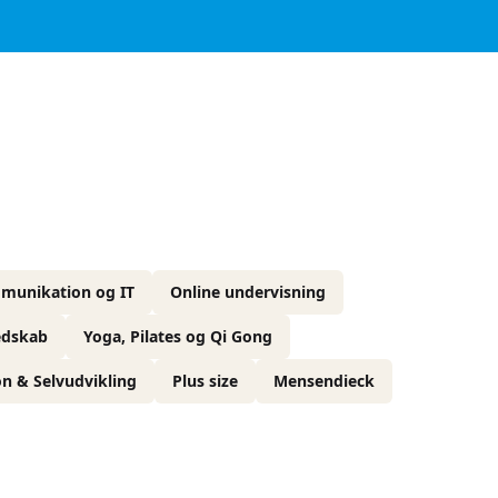
munikation og IT
Online undervisning
edskab
Yoga, Pilates og Qi Gong
on & Selvudvikling
Plus size
Mensendieck