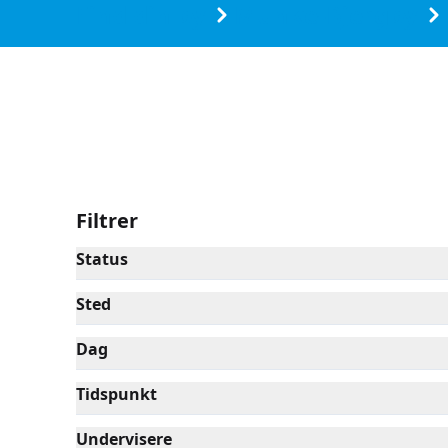
Find din by
Munke-Bjergby
Filtrer
Status
Sted
Dag
Tidspunkt
Undervisere