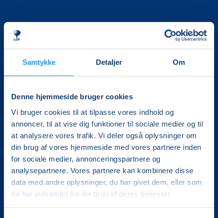
Samtykke
Detaljer
Om
Det, der er vigtigt for samfundet, er vigtigt for os
Denne hjemmeside bruger cookies
Vi skaber rammerne for meningsfulde møder mellem
mere end 100.000 deltagere i hele landet med kurser,
Vi bruger cookies til at tilpasse vores indhold og
foredrag og oplevelser.
annoncer, til at vise dig funktioner til sociale medier og til
at analysere vores trafik. Vi deler også oplysninger om
LOF Vestsjælland
din brug af vores hjemmeside med vores partnere inden
Gl. Torv 4A, 1.
for sociale medier, annonceringspartnere og
4200 Slagelse
analysepartnere. Vores partnere kan kombinere disse
CVR. 30228510
data med andre oplysninger, du har givet dem, eller som
Tlf.: 5852 5681
de har indsamlet fra din brug af deres tjenester.
Mail:
lof@lofvest.dk