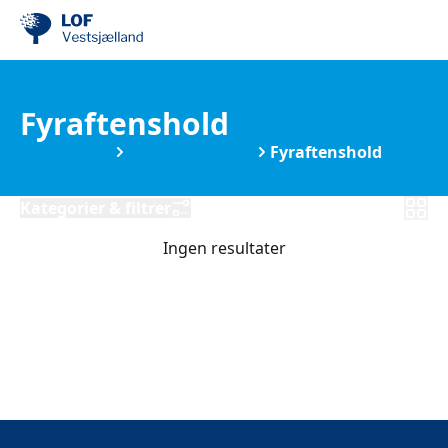
Fyraftenshold
Find din by
Munke-Bjergby
Fyraftenshold
Kategorier & filtrer
Ingen resultater