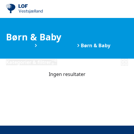
Børn & Baby
Find din by
Munke-Bjergby
Børn & Baby
Kategorier & filtrer
Ingen resultater