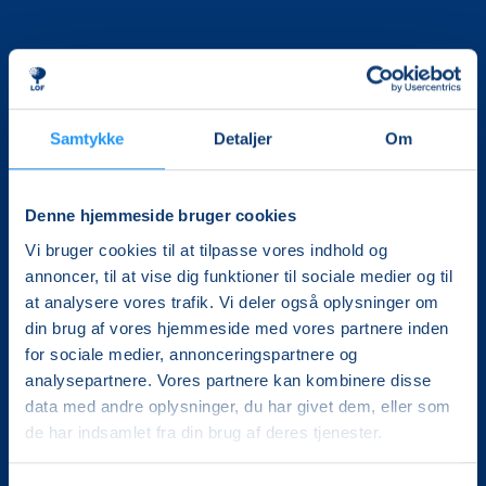
Samtykke
Detaljer
Om
Det, der er vigtigt for samfundet, er vigtigt for os
Denne hjemmeside bruger cookies
Vi skaber rammerne for meningsfulde møder mellem
mere end 100.000 deltagere i hele landet med kurser,
Vi bruger cookies til at tilpasse vores indhold og
foredrag og oplevelser.
annoncer, til at vise dig funktioner til sociale medier og til
at analysere vores trafik. Vi deler også oplysninger om
LOF Vestsjælland
din brug af vores hjemmeside med vores partnere inden
Gl. Torv 4A, 1.
for sociale medier, annonceringspartnere og
4200 Slagelse
analysepartnere. Vores partnere kan kombinere disse
CVR. 30228510
data med andre oplysninger, du har givet dem, eller som
Tlf.: 5852 5681
de har indsamlet fra din brug af deres tjenester.
Mail:
lof@lofvest.dk