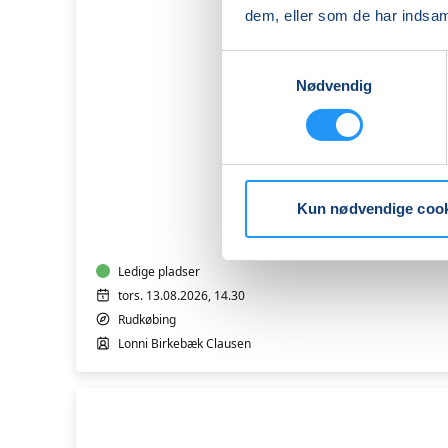
dem, eller som de har indsaml
Samtykkevalg
Nødvendig
Indre
Ro
med
Kun nødvendige coo
Blid
Bevægelse
-
Borgerhuset
Ledige pladser
i
tors. 13.08.2026, 14.30
Rudkøbing
Rudkøbing
Lonni Birkebæk Clausen