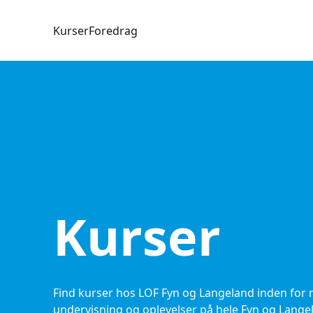
Kurser
Foredrag
Kurser
Find kurser hos LOF Fyn og Langeland inden for mo
undervisning og oplevelser på hele Fyn og Langelan