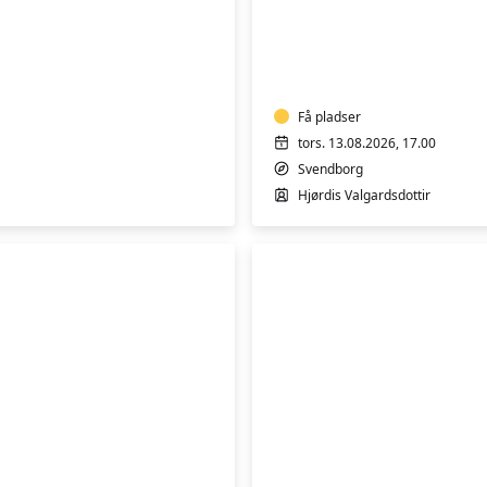
Varmtvandstrænin
på
Tåsinge
Få pladser
tors. 13.08.2026, 17.00
Svendborg
Hjørdis Valgardsdottir