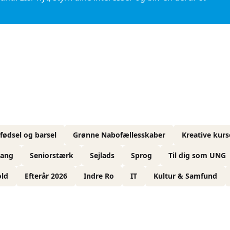
 fødsel og barsel
Grønne Nabofællesskaber
Kreative kurs
sang
Seniorstærk
Sejlads
Sprog
Til dig som UNG
ld
Efterår 2026
Indre Ro
IT
Kultur & Samfund