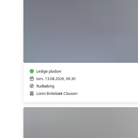
Seniorstærk
i
Rudkøbing
-
2
-
fortsætter
Ledige pladser
tors. 13.08.2026, 09.30
Rudkøbing
Lonni Birkebæk Clausen