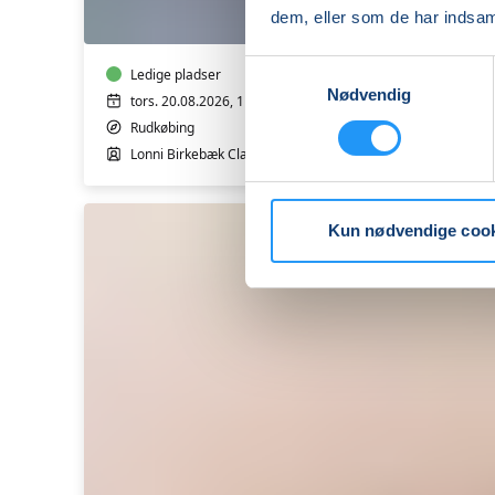
-
dem, eller som de har indsaml
1
-
Samtykkevalg
basishold
Ledige pladser
Nødvendig
tors. 20.08.2026, 11.00
Rudkøbing
Lonni Birkebæk Clausen
Kun nødvendige coo