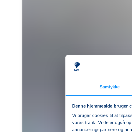
Samtykke
Denne hjemmeside bruger c
Seniorstærk
Vi bruger cookies til at tilpas
i
vores trafik. Vi deler også 
Rudkøbing
annonceringspartnere og anal