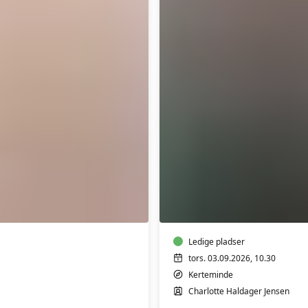
Bevægelse
for
gigtramte
i
Kerteminde
Ledige pladser
tors. 03.09.2026, 10.30
Kerteminde
Charlotte Haldager Jensen