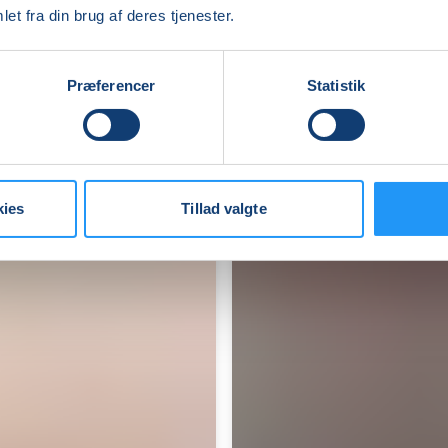
i
et fra din brug af deres tjenester.
Borgerhuset
i
Rudkøbing
Ledige pladser
Præferencer
Statistik
fre. 21.08.2026, 10.00
Rudkøbing
Gill Edelveig
kies
Tillad valgte