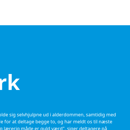
rk
 holde sig selvhjulpne ud i alderdommen, samtidig med
de for at deltage begge to, og har meldt os til næste
 og lærerig måde er guld værd", siger deltagere på