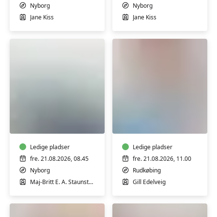
Nyborg
Nyborg
Jane Kiss
Jane Kiss
Kettlebells
Yoga
møder
Pilates
pilates
i
Nyborg
Ledige pladser
Ledige pladser
fre. 21.08.2026, 08.45
fre. 21.08.2026, 11.00
Nyborg
Rudkøbing
Maj-Britt E. A. Staunstrup
Gill Edelveig