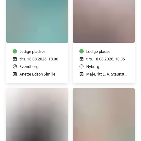
Varmtvandstræning
Rygtræning
på
i
Tåsinge
Nyborg
Ledige pladser
Ledige pladser
tirs. 18.08.2026, 18.00
tirs. 18.08.2026, 10.35
Svendborg
Nyborg
Anette Edson Similie
Maj-Britt E. A. Staunstrup
Pilates
Pilates
for
hensyntagende