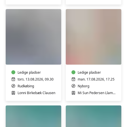
Seniorstærk
Pilates
i
i
Rudkøbing
Nyborg,
-
let
2
Ledige pladser
øvede
Ledige pladser
-
tors. 13.08.2026, 09.30
man. 17.08.2026, 17.25
fortsætter
Rudkøbing
Nyborg
Lonni Birkebæk Clausen
Mi Sun Pedersen Llamas