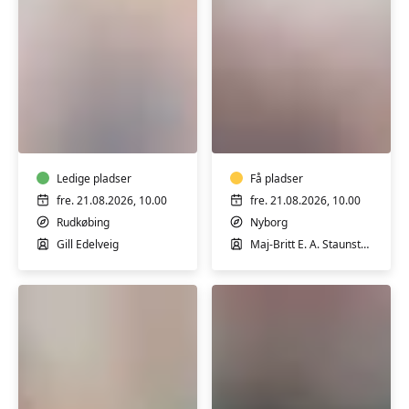
Stoleyoga
Rygtræning
for
i
seniorer
Nyborg
i
Borgerhuset
Ledige pladser
Få pladser
i
fre. 21.08.2026, 10.00
fre. 21.08.2026, 10.00
Rudkøbing
Rudkøbing
Nyborg
Gill Edelveig
Maj-Britt E. A. Staunstrup