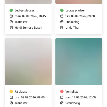
Nowhuset
og
-
omkring
Tranekær
Ledige pladser
en
Ledige pladser
stol
man. 07.09.2026, 10.45
tirs. 08.09.2026, 09.00
i
Tranekær
Rudkøbing
Borgerhuset
Heidi Egmose Busch
Linda Thor
i
Rudkøbing
Pilates
Varmtvandstrænin
i
på
Fitness
Tåsinge
Nord
Nordlangelandshallen
Få pladser
Venteliste
ons. 09.09.2026, 09.00
tors. 13.08.2026, 12.00
Tranekær
Svendborg