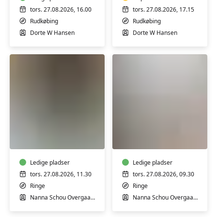
mænd
Borgerhuset
-
Rudkøbing
tors. 27.08.2026, 16.00
tors. 27.08.2026, 17.15
i
Rudkøbing
Rudkøbing
Borgerhuset
Dorte W Hansen
Dorte W Hansen
Rudkøbing
Yoga
Yoga
i
i
Ringe
Ringe
-
skånehold
Ledige pladser
Ledige pladser
tors. 27.08.2026, 11.30
tors. 27.08.2026, 09.30
Ringe
Ringe
Nanna Schou Overgaard
Nanna Schou Overgaard