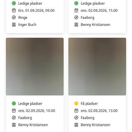
Basic/Level
Ledige pladser
Ledige pladser
1
tirs. 01.09.2026, 09.00
ons. 02.09.2026, 15.00
Ringe
Faaborg
Inger Buch
Benny Kristiansen
Yoga
Yoga
i
i
Faaborg
Faaborg
-
Ledige pladser
skånehold
Få pladser
ons. 02.09.2026, 10.00
ons. 02.09.2026, 13.00
Faaborg
Faaborg
Benny Kristiansen
Benny Kristiansen