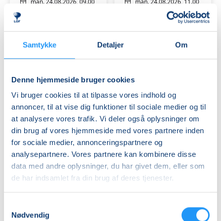
man. 24.08.2026, 09.00
man. 24.08.2026, 11.00
Rudkøbing
Rudkøbing
Birgitte Jacobsen
Birgitte Jacobsen
Samtykke
Detaljer
Om
Denne hjemmeside bruger cookies
Vi bruger cookies til at tilpasse vores indhold og
annoncer, til at vise dig funktioner til sociale medier og til
Yoga
Yoga
at analysere vores trafik. Vi deler også oplysninger om
for
i
din brug af vores hjemmeside med vores partnere inden
de
Borgerhuset
for sociale medier, annonceringspartnere og
morgenfriske
Rudkøbing
analysepartnere. Vores partnere kan kombinere disse
i
Ledige pladser
Få pladser
data med andre oplysninger, du har givet dem, eller som
Borgerhuset
tirs. 25.08.2026, 07.50
tirs. 25.08.2026, 09.30
de har indsamlet fra din brug af deres tjenester.
Rudkøbing
Rudkøbing
Rudkøbing
Dorte W Hansen
Dorte W Hansen
Samtykkevalg
Nødvendig