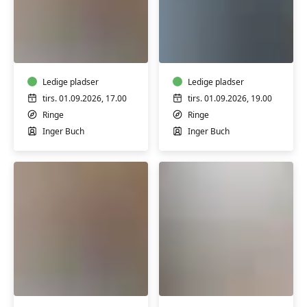
TriYoga
TriYoga
i
i
Ringe
Ringe
-
-
Level
Ledige pladser
Basic/Level
Ledige pladser
2,
1,
tirs. 01.09.2026, 17.00
tirs. 01.09.2026, 19.00
blandet
herrehold
Ringe
Ringe
hold
Inger Buch
Inger Buch
TriYoga
Yoga
i
i
Ringe
Faaborg
-