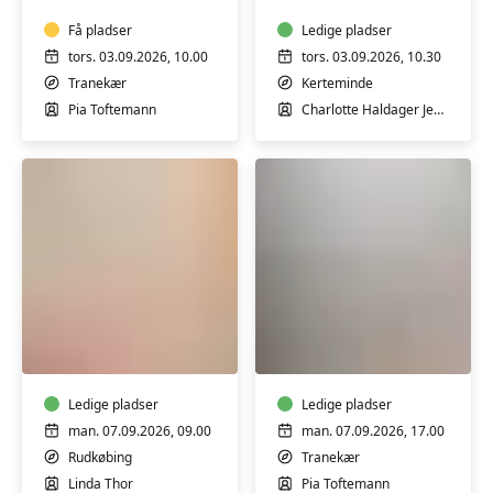
ekstra
i
hensyn
Få pladser
Kerteminde
Ledige pladser
til
tors. 03.09.2026, 10.00
tors. 03.09.2026, 10.30
det
Tranekær
Kerteminde
du
Pia Toftemann
Charlotte Haldager Jensen
kommer
med
-
Tranekær
Motion
Dynamisk
på
Yoga
og
i
omkring
Fitness
en
Ledige pladser
Nord
Ledige pladser
stol
Nordlangelandshal
man. 07.09.2026, 09.00
man. 07.09.2026, 17.00
i
Rudkøbing
Tranekær
Lindelse
Linda Thor
Pia Toftemann