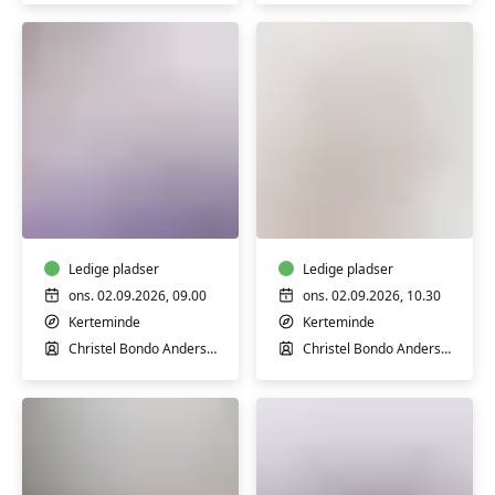
Senior
Ro
Yoga
på
i
med
Kerteminde
yoga
Ledige pladser
for
Ledige pladser
vagusnerven
ons. 02.09.2026, 09.00
ons. 02.09.2026, 10.30
Kerteminde
Kerteminde
Christel Bondo Andersen
Christel Bondo Andersen