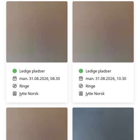
TriYoga
TriYoga
i
i
Ringe
Ringe
-
-
Level
Ledige pladser
Basic,
Ledige pladser
1,
blandet
man. 31.08.2026, 08.30
man. 31.08.2026, 10.30
blandet
hold
Ringe
Ringe
hold
Jytte Norsk
Jytte Norsk