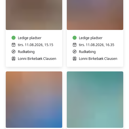
Ryg-.
Ryg-,
hofte-
hofte-
og
og
knæhold
knæhold
i
Ledige pladser
i
Ledige pladser
Sundhedshuset
Sundhedshuset
tirs. 11.08.2026, 15.15
tirs. 11.08.2026, 16.35
i
i
Rudkøbing
Rudkøbing
Rudkøbing
Rudkøbing
Lonni Birkebæk Clausen
Lonni Birkebæk Clausen
1
2
Indre
Varmtvandstrænin
Ro
på
med
Tåsinge