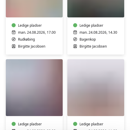
Yoga
Yoga
i
i
Borgerhuset
Bagenkop
Rudkøbing
Ledige pladser
Ledige pladser
man. 24.08.2026, 17.00
man. 24.08.2026, 14.30
Rudkøbing
Bagenkop
Birgitte Jacobsen
Birgitte Jacobsen
Yoga
Restorativ
i
Yoga
Borgerhuset
i
Rudkøbing
Rudkøbing
Ledige pladser
Ledige pladser