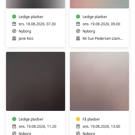
herrer
i
i
Nyborg
Nyborg
Ledige pladser
Ledige pladser
tirs. 18.08.2026, 07.30
ons. 19.08.2026, 09.00
Nyborg
Nyborg
Jane Kiss
Mi Sun Pedersen Llamas
Efterfødselstræning
Skulderhold
i
i
Nyborg
Nyborg
-
Ledige pladser
Hensyntagende
Få pladser
ons. 19.08.2026, 11.20
ons. 19.08.2026, 13.00
Nyborg
Nyborg