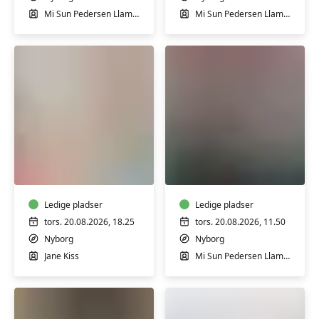
Mi Sun Pedersen Llamas
Mi Sun Pedersen Llamas
Pilates
Hensyntagende
i
Fysioflow
Nyborg
-
let
Ledige pladser
Ledige pladser
øvede
tors. 20.08.2026, 18.25
tors. 20.08.2026, 11.50
Nyborg
Nyborg
Jane Kiss
Mi Sun Pedersen Llamas