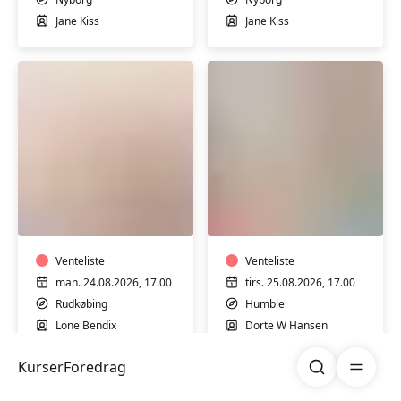
Jane Kiss
Jane Kiss
Cirkeltræning
Yoga
i
i
Sundhedshuset
Humble
i
Rudkøbing
Venteliste
Venteliste
man. 24.08.2026, 17.00
tirs. 25.08.2026, 17.00
Rudkøbing
Humble
Lone Bendix
Dorte W Hansen
Søg
Åben me
Kurser
Foredrag