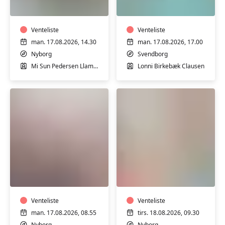
i
på
Nyborg
Tåsinge
-
hensyntagende
Venteliste
Venteliste
man. 17.08.2026, 14.30
man. 17.08.2026, 17.00
Nyborg
Svendborg
Mi Sun Pedersen Llamas
Lonni Birkebæk Clausen
Ryghold
Pilates
i
i
Nyborg,
Nyborg
hensyntagende
-
Venteliste
begynder/rehabilit
Venteliste
man. 17.08.2026, 08.55
tirs. 18.08.2026, 09.30
Nyborg
Nyborg