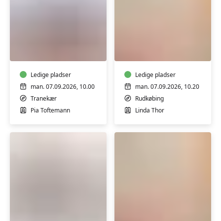
Yoga
Motion
med
på
RO
og
på
omkring
-
Ledige pladser
en
Ledige pladser
Tranekær
stol
man. 07.09.2026, 10.00
man. 07.09.2026, 10.20
i
Tranekær
Rudkøbing
Borgerhuset
Pia Toftemann
Linda Thor
i
Rudkøbing
Yoga
Motion
i
på