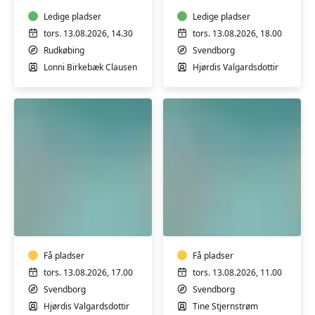
Blid
Bevægelse
Ledige pladser
Ledige pladser
-
tors. 13.08.2026, 14.30
tors. 13.08.2026, 18.00
Borgerhuset
Rudkøbing
Svendborg
i
Lonni Birkebæk Clausen
Hjørdis Valgardsdottir
Rudkøbing
Varmtvandstræning
Varmtvandstrænin
på
på
Tåsinge
Tåsinge
Få pladser
Få pladser
tors. 13.08.2026, 17.00
tors. 13.08.2026, 11.00
Svendborg
Svendborg
Hjørdis Valgardsdottir
Tine Stjernstrøm