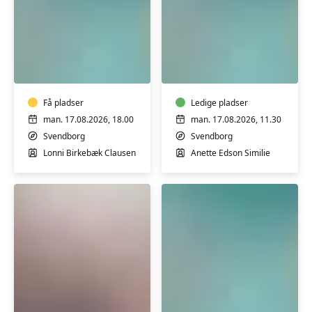
Varmtvandstræning
Varmtvandstrænin
på
på
Tåsinge
Tåsinge
Få pladser
Ledige pladser
man. 17.08.2026, 18.00
man. 17.08.2026, 11.30
Svendborg
Svendborg
Lonni Birkebæk Clausen
Anette Edson Similie
Ryghold
Varmtvandstrænin
i
på