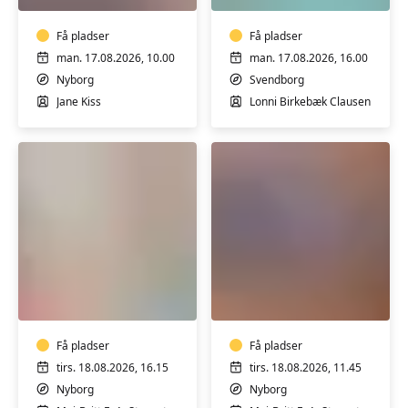
Nyborg,
Tåsinge
hensyntagende
Få pladser
Få pladser
man. 17.08.2026, 10.00
man. 17.08.2026, 16.00
Nyborg
Svendborg
Jane Kiss
Lonni Birkebæk Clausen
Pilates
Knæhold
for
i
let
Nyborg
øvede
-
i
Få pladser
Hensyntagende
Få pladser
Nyborg
tirs. 18.08.2026, 16.15
tirs. 18.08.2026, 11.45
Nyborg
Nyborg