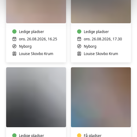
Cirkeltræning
Mandehørm
i
i
Nyborg
Nyborg
Ledige pladser
Ledige pladser
ons. 26.08.2026, 16.25
ons. 26.08.2026, 17.30
Nyborg
Nyborg
Louise Skovbo Krum
Louise Skovbo Krum
Yoga
Yoga
-
&
kun
Afspænding
for
i
Ledige pladser
Få pladser