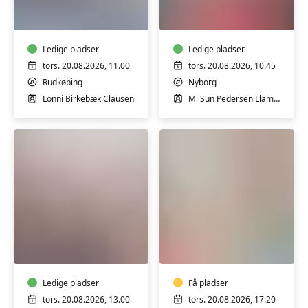
i
forbrænding
Rudkøbing
i
-
Nyborg
1
Ledige pladser
Ledige pladser
-
tors. 20.08.2026, 11.00
tors. 20.08.2026, 10.45
basishold
Rudkøbing
Nyborg
Lonni Birkebæk Clausen
Mi Sun Pedersen Llamas
Ryghold
Pilates
i
i
Nyborg
Nyborg
-
Ledige pladser
let
Få pladser
øvede
tors. 20.08.2026, 13.00
tors. 20.08.2026, 17.20