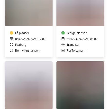
Yoga
Morgenyoga
i
på
Faaborg
Sønderskovvej
-
Få pladser
Tranekær
Ledige pladser
ons. 02.09.2026, 17.00
tors. 03.09.2026, 08.00
Faaborg
Tranekær
Benny Kristiansen
Pia Toftemann
Blid
Bevægelse
yoga,
for
med
gigtramte