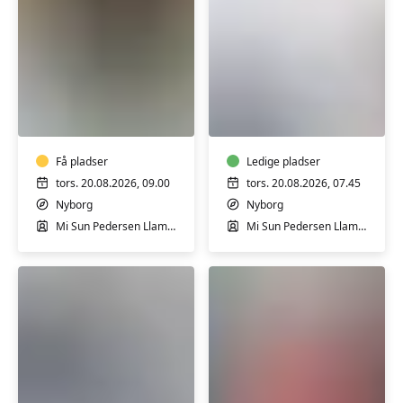
Yoga
Træning
i
65+
Nyborg
–
-
i
hensyntagende
Få pladser
Nyborg
Ledige pladser
tors. 20.08.2026, 09.00
tors. 20.08.2026, 07.45
Nyborg
Nyborg
Mi Sun Pedersen Llamas
Mi Sun Pedersen Llamas
Seniorstærk
Øget