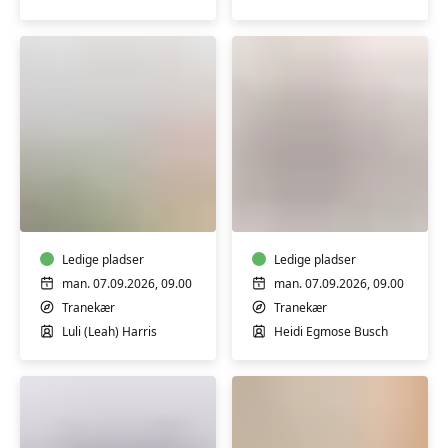
Pilates
Yoga
i
i
Fitness
Nowhuset
Nord
-
Nordlangelandshallen
Ledige pladser
Tranekær
Ledige pladser
man. 07.09.2026, 09.00
man. 07.09.2026, 09.00
Tranekær
Tranekær
Luli (Leah) Harris
Heidi Egmose Busch