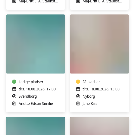
Maj-Britt E. A. Staunstrup
Maj-Britt E. A. Staunstrup
Varmtvandstræning
Pilates
RYGHOLD
i
på
Nyborg
Tåsinge
-
Ledige pladser
med
Få pladser
ekstra
tirs. 18.08.2026, 17.00
tirs. 18.08.2026, 13.00
hensyn
Svendborg
Nyborg
Anette Edson Similie
Jane Kiss