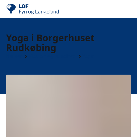
Yoga i Borgerhuset
Rudkøbing
Kurser
Motion og sundhed
Yoga