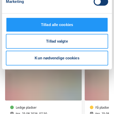
Marketing
Relaterede hold
Tillad alle cookies
Tillad valgte
Kun nødvendige cookies
Yoga
Yoga
for
i
de
Borgerhu
morgenfriske
Rudkøbi
i
Ledige pladser
Få pladser
tirs. 25.08.2026, 07.50
tirs. 25.08.2