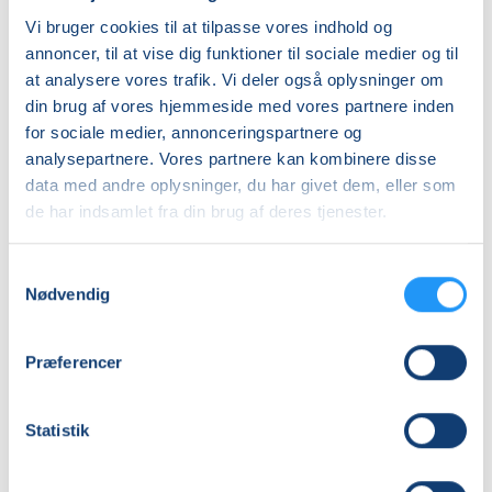
Sidste mødegang
Vi bruger cookies til at tilpasse vores indhold og
mandag 23.11.2026, kl. 17.00 - 18.30
annoncer, til at vise dig funktioner til sociale medier og til
Antal mødegange
at analysere vores trafik. Vi deler også oplysninger om
13
mødegange
din brug af vores hjemmeside med vores partnere inden
for sociale medier, annonceringspartnere og
Adresse
analysepartnere. Vores partnere kan kombinere disse
Borgerhuset i Rudkøbing, Ahlefeldtsgade 13, 5900
,
data med andre oplysninger, du har givet dem, eller som
Rudkøbing
(Lokale C, 1. sal)
de har indsamlet fra din brug af deres tjenester.
Se på kort
Samtykkevalg
Praktiske oplysninger
Nødvendig
Mødegange
Præferencer
Statistik