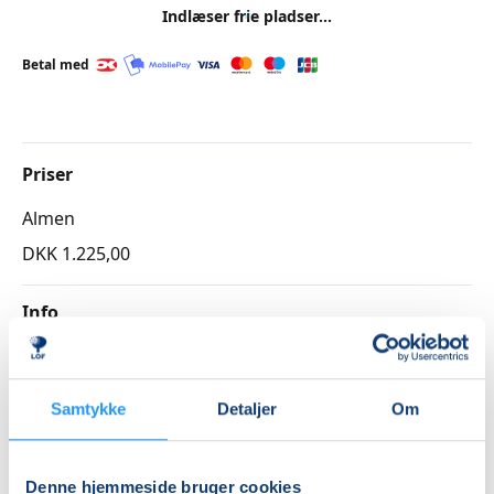
Indlæser frie pladser...
Betal med
Priser
Almen
DKK 1.225,00
Info
Nummer
26212114
Samtykke
Detaljer
Om
Første mødegang
mandag 24.08.2026, kl. 17.00 - 18.30
Denne hjemmeside bruger cookies