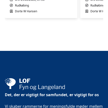
Borgerhuset
Rudkøbing
Rudkøbing
Rudkøbing
Dorte W Hansen
Dorte W Han
Det, der er vigtigt for samfundet, er vigtigt for os
Vi skaber rammerne for meningsfulde møder mellem