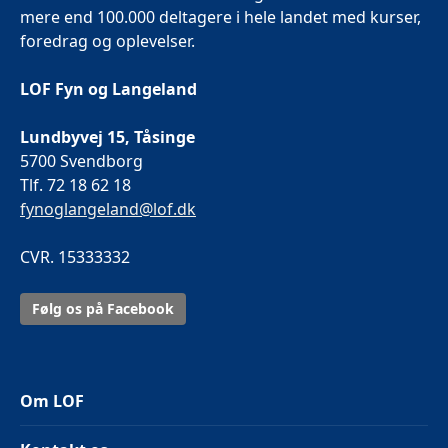
mere end 100.000 deltagere i hele landet med kurser,
foredrag og oplevelser.
LOF Fyn og Langeland
Lundbyvej 15, Tåsinge
5700 Svendborg
Tlf. 72 18 62 18
fynoglangeland@lof.dk
CVR. 15333332
Følg os på Facebook
Om LOF