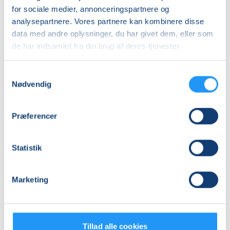
for sociale medier, annonceringspartnere og
analysepartnere. Vores partnere kan kombinere disse
data med andre oplysninger, du har givet dem, eller som
de har indsamlet fra din brug af deres tjenester.
Samtykkevalg
Nødvendig
Færdselsrelateret
Færdselsrelateret
Førstehjælp
Førstehjælp
i
i
Præferencer
Faaborg
Faaborg
Ledige pladser
Venteliste
søn. 29.11.2026, 09.00
søn. 30.08.2026, 09.00
Statistik
Faaborg
Faaborg
Bo Gade Knudsen
Bo Gade Knudsen
Marketing
Tillad alle cookies