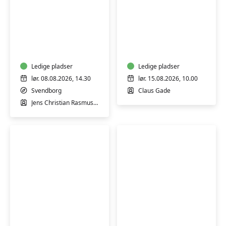
Fælles
Fælles
Cykeltur
Cykeltur
på
på
Sydtåsinge
Sydtåsinge
Ledige pladser
Ledige pladser
lør. 08.08.2026, 14.30
lør. 15.08.2026, 10.00
Svendborg
Claus Gade
Jens Christian Rasmussen
Gør
Færdselsrelateret
haven
Førstehjælp
vildere
i