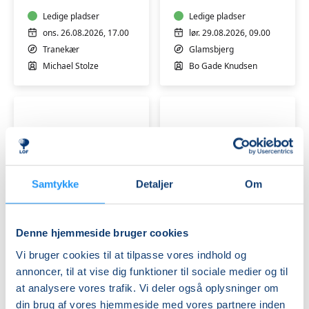
med
Glamsbjerg
Michael
Ledige pladser
Ledige pladser
Stoltze
ons. 26.08.2026, 17.00
lør. 29.08.2026, 09.00
Tranekær
Glamsbjerg
Michael Stolze
Bo Gade Knudsen
Samtykke
Detaljer
Om
Medicinhaverne
Færdselsrelateret
i
Førstehjælp
Tranekær
i
Denne hjemmeside bruger cookies
-
Glamsbjerg
Plantemedicin
Ledige pladser
Ledige pladser
Vi bruger cookies til at tilpasse vores indhold og
&
søn. 06.09.2026, 14.00
lør. 28.11.2026, 09.00
annoncer, til at vise dig funktioner til sociale medier og til
Stress
Tranekær
Glamsbjerg
at analysere vores trafik. Vi deler også oplysninger om
Lasse Raaberg
Bo Gade Knudsen
din brug af vores hjemmeside med vores partnere inden