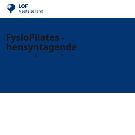
FysioPilates -
hensyntagende
Find din by
Slagelse
Yoga, Pilates og Qi Gong