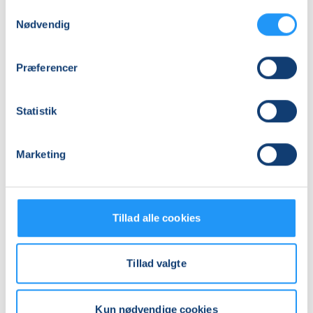
Samtykkevalg
Mødegange
Nødvendig
Præferencer
Statistik
Relaterede hold
Marketing
Tillad alle cookies
Tillad valgte
Kun nødvendige cookies