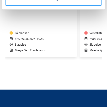
Styrk
Kropster
kroppen
Yoga
med
med
varieret
Mirella
motion
Få pladser
i
Venteliste
og
Slagelse
tirs. 25.08.2026, 10.40
man. 07.09.2
yoga
Slagelse
Slagelse
med
Meiya Gan Thorlaksson
Mirella Kjæru
Meiya
i
Slagelse