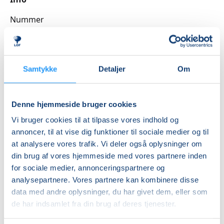
Nummer
3262120
Første mødegang
torsdag 20.08.2026, kl. 10.00 - 11.15
Samtykke
Detaljer
Om
Sidste mødegang
torsdag 29.10.2026, kl. 10.00 - 11.15
Denne hjemmeside bruger cookies
Antal mødegange
Vi bruger cookies til at tilpasse vores indhold og
10
mødegange
annoncer, til at vise dig funktioner til sociale medier og til
at analysere vores trafik. Vi deler også oplysninger om
Adresse
din brug af vores hjemmeside med vores partnere inden
Slagelse Hallen, Parkvej 33, 4200
, Slagelse
(Store
for sociale medier, annonceringspartnere og
sidelokale/Gymnastiksal)
analysepartnere. Vores partnere kan kombinere disse
Se på kort
data med andre oplysninger, du har givet dem, eller som
de har indsamlet fra din brug af deres tjenester.
Praktiske oplysninger