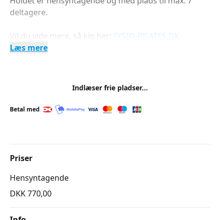
Holdet er hensyntagende og med plads til max. 7
deltagere.
Vil du vide mere, så kig her:
FYSIO-PILATES.DK
Læs mere
Indlæser frie pladser...
Betal med
Priser
Hensyntagende
DKK 770,00
Info