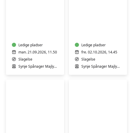
Babysvømning
GRAVID
2-
-
12
Bevægelse
mdr.
i
med
Ledige pladser
varmt
Ledige pladser
Synje
vand
man. 21.09.2026, 11.50
fre. 02.10.2026, 14.45
Spånager
for
Slagelse
Slagelse
i
gravide
Synje Spånager Majlykke
Synje Spånager Majlykke
Slagelse
med
Svømmehal
Synje
-
Spånager
Begynder
Babysvømning
Babysvømning
2-
4-