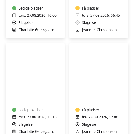
i
med
Slagelse
Ledige pladser
Jeanette
Få pladser
på
tors. 27.08.2026, 16.00
tors. 27.08.2026, 06.45
Stjernebakken
Slagelse
Slagelse
i
Charlotte Østergaard
Jeanette Christensen
Slagelse
Varmtvandstræning
Fibromyalgi
og
-
Aqua
Træning
yoga
i
i
Ledige pladser
varmt
Få pladser
Slagelse
vand
tors. 27.08.2026, 15.15
fre. 28.08.2026, 12.00
for
Slagelse
Slagelse
dig
Charlotte Østergaard
Jeanette Christensen