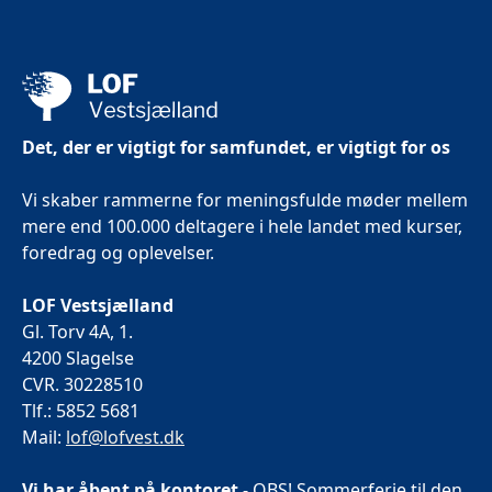
Det, der er vigtigt for samfundet, er vigtigt for os
Vi skaber rammerne for meningsfulde møder mellem
mere end 100.000 deltagere i hele landet med kurser,
foredrag og oplevelser.
LOF Vestsjælland
Gl. Torv 4A, 1.
4200 Slagelse
CVR. 30228510
Tlf.: 5852 5681
Mail:
lof@lofvest.dk
Vi har åbent på kontoret
- OBS! Sommerferie til den