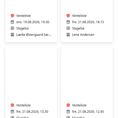
i
varmtvandstrænin
varmtvandsbassin
med
med
Lene
fysioterapeutstuderende
Venteliste
Andersen
Venteliste
Lærke
ons. 19.08.2026, 19.30
fre. 21.08.2026, 18.15
Sørensen
Slagelse
Slagelse
i
Lærke Østergaard Sørensen
Lene Andersen
Slagelse
Svømmehal
Trim
Trim
i
i
varmtvandsbassin
varmtvandsbassin
med
med
Synje
Venteliste
Synje
Venteliste
Spånager
Spånager
fre. 21.08.2026, 13.30
fre. 21.08.2026, 12.45
i
i
Slagelse
Slagelse