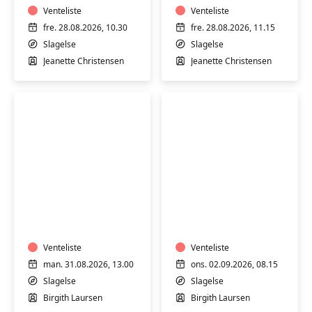
Stjernebakken
Venteliste
Stjernebakken
Venteliste
i
i
fre. 28.08.2026, 10.30
fre. 28.08.2026, 11.15
Slagelse
Slagelse
Slagelse
Slagelse
Jeanette Christensen
Jeanette Christensen
Motion
Motion
i
i
varmt
varmt
vand
vand
med
Venteliste
med
Venteliste
Birgith
Birgith
man. 31.08.2026, 13.00
ons. 02.09.2026, 08.15
på
på
Slagelse
Slagelse
Stjernebakken
Stjernebakken
Birgith Laursen
Birgith Laursen
i
i