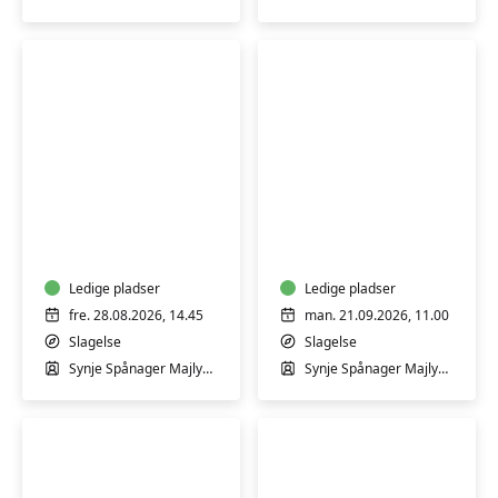
med
fibromyalgi
GRAVID
Babysvømning
-
4-
Bevægelse
18
i
mdr.
varmt
Ledige pladser
med
Ledige pladser
vand
Synje
fre. 28.08.2026, 14.45
man. 21.09.2026, 11.00
for
Spånager
Slagelse
Slagelse
gravide
i
Synje Spånager Majlykke
Synje Spånager Majlykke
med
Slagelse
Synje
Svømmehal
Spånager
-
Fortsætter