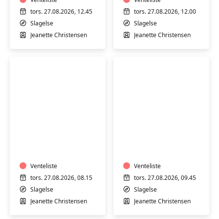
Stjernebakken
Stjernebakken
i
i
tors. 27.08.2026, 12.45
tors. 27.08.2026, 12.00
Slagelse
Slagelse
Slagelse
Slagelse
Jeanette Christensen
Jeanette Christensen
Varmtvandstræning
Varmtvandstrænin
med
med
Jeanette
Jeanette
på
på
Stjernebakken
Venteliste
Stjernebakken
Venteliste
i
i
tors. 27.08.2026, 08.15
tors. 27.08.2026, 09.45
Slagelse
Slagelse
Slagelse
Slagelse
Jeanette Christensen
Jeanette Christensen