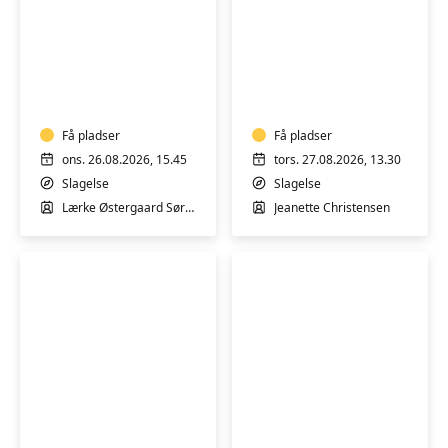
Fitness
Motion
og
i
yoga
varmt
i
vand
varmt
Få pladser
med
Få pladser
vand
Jeanette
ons. 26.08.2026, 15.45
tors. 27.08.2026, 13.30
i
i
Slagelse
Slagelse
Slagelse
Slagelse
Lærke Østergaard Sørensen
Jeanette Christensen
Varmtvandstræning
MORGEN
med
-
Charlotte
Varmtvandstrænin