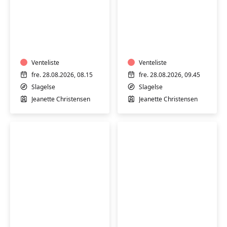
Varmtvandstræning
Varmtvandstrænin
med
med
Jeanette
Jeanette
på
på
Stjernebakken
Venteliste
Stjernebakken
Venteliste
i
i
fre. 28.08.2026, 08.15
fre. 28.08.2026, 09.45
Slagelse
Slagelse
Slagelse
Slagelse
Jeanette Christensen
Jeanette Christensen
Varmtvandstræning
Varmtvandstrænin
med
med
Jeanette
Jeanette
på
på