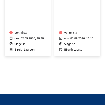
Aqua
Aqua
yoga
yoga
med
med
Birgith
Birgith
på
Venteliste
på
Venteliste
Stjernebakken
Stjernebakken
ons. 02.09.2026, 10.30
ons. 02.09.2026, 11.15
i
i
Slagelse
Slagelse
Slagelse
Slagelse
Birgith Laursen
Birgith Laursen