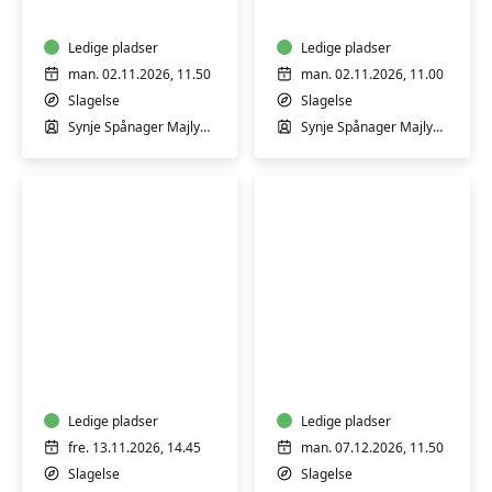
12
18
mdr.
mdr.
med
Ledige pladser
med
Ledige pladser
Synje
Synje
man. 02.11.2026, 11.50
man. 02.11.2026, 11.00
Spånager
Spånager
Slagelse
Slagelse
i
i
Synje Spånager Majlykke
Synje Spånager Majlykke
Slagelse
Slagelse
Svømmehal
Svømmehal
-
-
Begynder
Fortsætter
GRAVID
Babysvømning
-
2-
Bevægelse
12
i
mdr.
varmt
Ledige pladser
med
Ledige pladser
vand
Synje
fre. 13.11.2026, 14.45
man. 07.12.2026, 11.50
for
Spånager
Slagelse
Slagelse