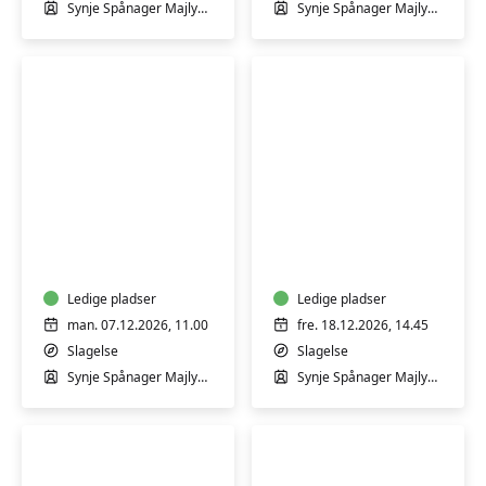
gravide
i
Synje Spånager Majlykke
Synje Spånager Majlykke
med
Slagelse
Synje
Svømmehal
Spånager
-
Begynder
Babysvømning
GRAVID
4-
-
18
Bevægelse
mdr.
i
med
Ledige pladser
varmt
Ledige pladser
Synje
vand
man. 07.12.2026, 11.00
fre. 18.12.2026, 14.45
Spånager
for
Slagelse
Slagelse
i
gravide
Synje Spånager Majlykke
Synje Spånager Majlykke
Slagelse
med
Svømmehal
Synje
-
Spånager
Fortsætter