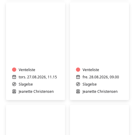
Varmtvandstræning
Varmtvandstrænin
med
med
Jeanette
Jeanette
på
på
Stjernebakken
Venteliste
Stjernebakken
Venteliste
i
i
tors. 27.08.2026, 11.15
fre. 28.08.2026, 09.00
Slagelse
Slagelse
Slagelse
Slagelse
Jeanette Christensen
Jeanette Christensen