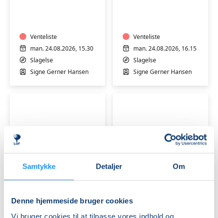
i
i
varmt
varmt
vand
vand
med
Venteliste
med
Venteliste
Signe
Signe
man. 24.08.2026, 15.30
man. 24.08.2026, 16.15
på
på
Slagelse
Slagelse
Stjernebakken
Stjernebakken
Signe Gerner Hansen
Signe Gerner Hansen
i
i
Slagelse
Slagelse
Varmtvandstræning
Motion
Samtykke
Detaljer
Om
med
i
Jeanette
varmt
på
vand
Denne hjemmeside bruger cookies
Stjernebakken
Venteliste
med
Venteliste
i
Signe
man. 24.08.2026, 08.30
man. 24.08.2026, 17.45
Vi bruger cookies til at tilpasse vores indhold og