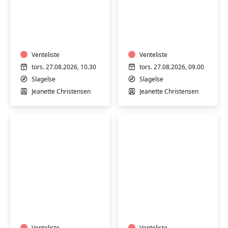
Varmtvandstræning
Varmtvandstrænin
med
med
Jeanette
Jeanette
på
på
Stjernebakken
Venteliste
Stjernebakken
Venteliste
i
i
tors. 27.08.2026, 10.30
tors. 27.08.2026, 09.00
Slagelse
Slagelse
Slagelse
Slagelse
Jeanette Christensen
Jeanette Christensen
Varmtvandstræning
Varmtvandstrænin
med
med
Jeanette
Jeanette
på
på
Venteliste
Venteliste