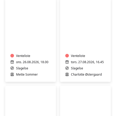
kvinder
i
Slagelse
Motion
Plus
i
size
varmt
-
vand
Fitness
med
Venteliste
og
Venteliste
Mette
yoga
ons. 26.08.2026, 18.00
tors. 27.08.2026, 16.45
Sommer
i
Slagelse
Slagelse
varmt
Mette Sommer
Charlotte Østergaard
vand
for
kvinder
i
Slagelse