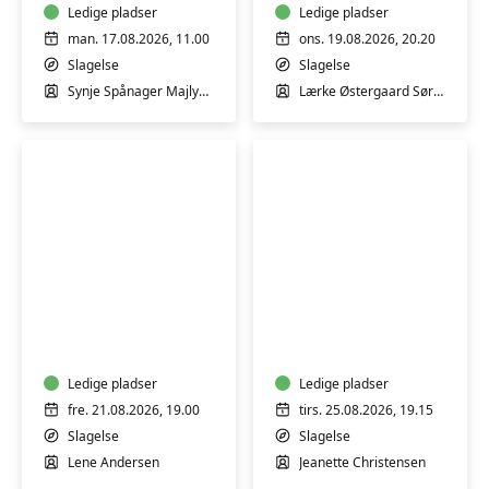
med
Ledige pladser
fysioterapeutstud
Ledige pladser
Synje
Lærke
man. 17.08.2026, 11.00
ons. 19.08.2026, 20.20
Spånager
Sørensen
Slagelse
Slagelse
i
i
Synje Spånager Majlykke
Lærke Østergaard Sørensen
Slagelse
Slagelse
Svømmehal
Svømmehal
-
Fortsætter
Hensyntagende
Varmtvandstrænin
varmtvandstræning
-
med
for
Lene
dig
Andersen
Ledige pladser
der
Ledige pladser
har
fre. 21.08.2026, 19.00
tirs. 25.08.2026, 19.15
været
Slagelse
Slagelse
igennem
Lene Andersen
Jeanette Christensen
et