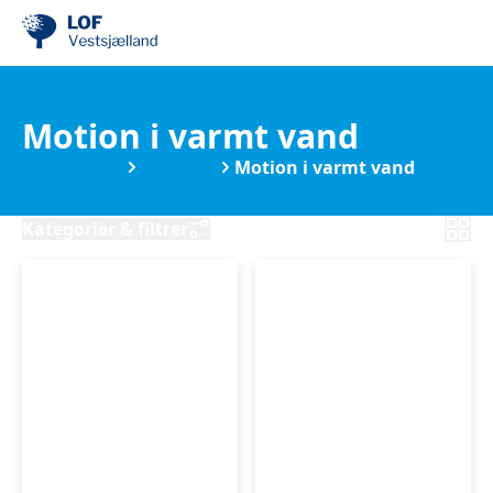
Motion i varmt vand
Find din by
Slagelse
Motion i varmt vand
Kategorier & filtrer
Babysvømning
Trim
4-
i
18
varmtvandsbassin
mdr.
med