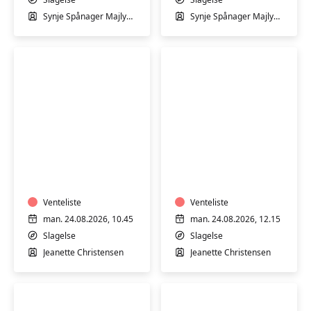
Slagelse
Slagelse
Synje Spånager Majlykke
Synje Spånager Majlykke
Svømmehal
Svømmehal
Varmtvandstræning
Varmtvandstrænin
med
med
Jeanette
Jeanette
på
på
Stjernebakken
Venteliste
Stjernebakken
Venteliste
i
i
man. 24.08.2026, 10.45
man. 24.08.2026, 12.15
Slagelse
Slagelse
Slagelse
Slagelse
Jeanette Christensen
Jeanette Christensen