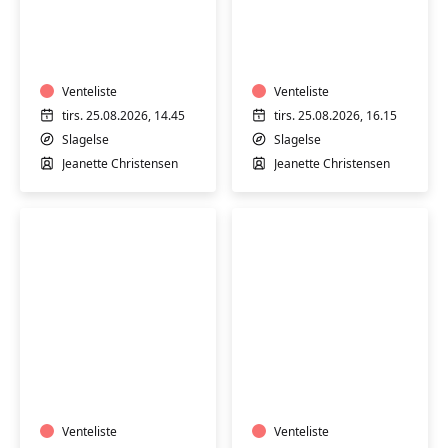
Varmtvandstræning
Varmtvandstrænin
med
med
Jeanette
Jeanette
på
på
Stjernebakken
Venteliste
Stjernebakken
Venteliste
i
i
tirs. 25.08.2026, 14.45
tirs. 25.08.2026, 16.15
Slagelse
Slagelse
Slagelse
Slagelse
Jeanette Christensen
Jeanette Christensen
Varmtvandstræning
Varmtvandstrænin
med
med
Jeanette
Jeanette
på
på
Stjernebakken
Venteliste
Stjernebakken
Venteliste