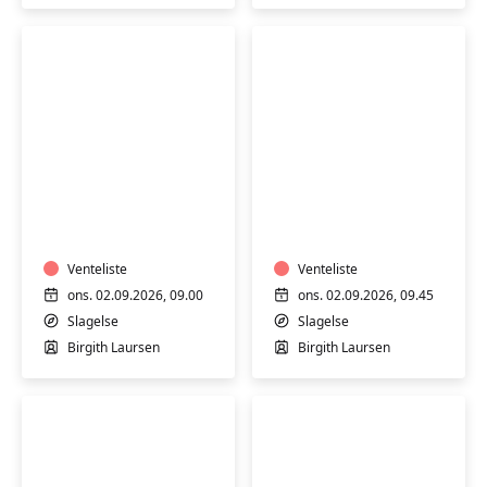
Slagelse
Slagelse
Motion
Motion
i
i
varmt
varmt
vand
vand
med
Venteliste
med
Venteliste
Birgith
Birgith
ons. 02.09.2026, 09.00
ons. 02.09.2026, 09.45
på
på
Slagelse
Slagelse
Stjernebakken
Stjernebakken
Birgith Laursen
Birgith Laursen
i
i
Slagelse
Slagelse