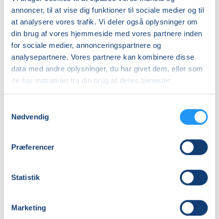
Slagelse
på
Slagelse
Slagelse
annoncer, til at vise dig funktioner til sociale medier og til
Stjernebakken
Jeanette Christensen
Signe Gerner Hansen
at analysere vores trafik. Vi deler også oplysninger om
i
din brug af vores hjemmeside med vores partnere inden
Slagelse
for sociale medier, annonceringspartnere og
analysepartnere. Vores partnere kan kombinere disse
data med andre oplysninger, du har givet dem, eller som
de har indsamlet fra din brug af deres tjenester.
Samtykkevalg
Varmtvandstræning
Varmtvandstrænin
Nødvendig
med
med
Jeanette
Jeanette
på
på
Præferencer
Stjernebakken
Venteliste
Stjernebakken
Venteliste
i
i
man. 24.08.2026, 09.15
man. 24.08.2026, 10.00
Slagelse
Slagelse
Slagelse
Slagelse
Statistik
Jeanette Christensen
Jeanette Christensen
Marketing