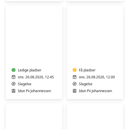
cancerforløb
Varmtvandstræning
Fibromyalgi
–
–
for
træning
kræftramte
i
med
Ledige pladser
varmt
Få pladser
senfølger
vand
ons. 26.08.2026, 12.45
ons. 26.08.2026, 12.00
for
Slagelse
Slagelse
dig
Idun Pii Johannessen
Idun Pii Johannessen
med
fibromyalgi
med
Idun