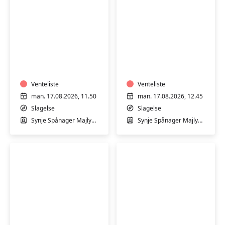
Babysvømning
Trim
2-
i
12
varmtvandsbassin
mdr.
med
med
Venteliste
Synje
Venteliste
Synje
Spånager
man. 17.08.2026, 11.50
man. 17.08.2026, 12.45
Spånager
i
Slagelse
Slagelse
i
Slagelse
Synje Spånager Majlykke
Synje Spånager Majlykke
Slagelse
Svømmehal
Svømmehal
-
Begynder
Trim
Hensyntagende