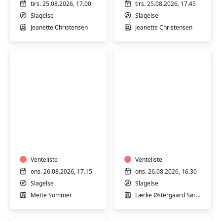
i
i
tirs. 25.08.2026, 17.00
tirs. 25.08.2026, 17.45
Slagelse
Slagelse
Slagelse
Slagelse
Jeanette Christensen
Jeanette Christensen
Motion
Plus
i
size
varmt
-
vand
Fitness
med
Venteliste
og
Venteliste
Mette
yoga
ons. 26.08.2026, 17.15
ons. 26.08.2026, 16.30
Sommer
i
Slagelse
Slagelse
varmt
Mette Sommer
Lærke Østergaard Sørensen
vand
for