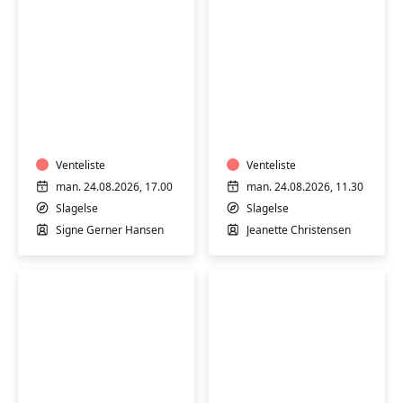
Motion
Varmtvandstrænin
i
med
varmt
Jeanette
vand
på
med
Venteliste
Stjernebakken
Venteliste
Signe
i
man. 24.08.2026, 17.00
man. 24.08.2026, 11.30
på
Slagelse
Slagelse
Slagelse
Stjernebakken
Signe Gerner Hansen
Jeanette Christensen
i
Slagelse
Motion
Motion