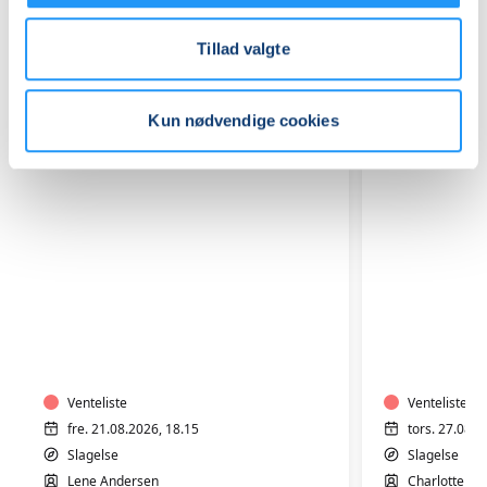
Relaterede hold
Tillad valgte
Kun nødvendige cookies
Hensyntagende
Plus
varmtvandstræning
size
med
-
Lene
Fitness
Andersen
Venteliste
og
Venteliste
yoga
fre. 21.08.2026, 18.15
tors. 27.08.2
i
Slagelse
Slagelse
varmt
Lene Andersen
Charlotte Øs