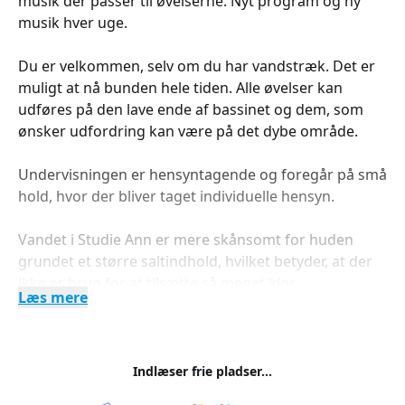
musik der passer til øvelserne. Nyt program og ny
musik hver uge.
Du er velkommen, selv om du har vandstræk. Det er
muligt at nå bunden hele tiden. Alle øvelser kan
udføres på den lave ende af bassinet og dem, som
ønsker udfordring kan være på det dybe område.
Undervisningen er hensyntagende og foregår på små
hold, hvor der bliver taget individuelle hensyn.
Vandet i Studie Ann er mere skånsomt for huden
grundet et større saltindhold, hvilket betyder, at der
ikke er brug for at tilsætte så meget klor.
Læs mere
Jeg glæder mig til at se dig, og træne dig og din krop i
det varme vand.
Indlæser frie pladser...