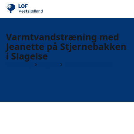
Varmtvandstræning med
Jeanette på Stjernebakken
i Slagelse
Find din by
Slagelse
Motion i varmt vand