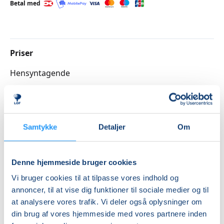
Betal med
Priser
Hensyntagende
DKK 1.615,00
Info
Samtykke
Detaljer
Om
Nummer
3262212
Denne hjemmeside bruger cookies
Første mødegang
Vi bruger cookies til at tilpasse vores indhold og
torsdag 27.08.2026, kl. 11.15 - 12.00
annoncer, til at vise dig funktioner til sociale medier og til
Sidste mødegang
at analysere vores trafik. Vi deler også oplysninger om
din brug af vores hjemmeside med vores partnere inden
torsdag 14.01.2027, kl. 11.15 - 12.00