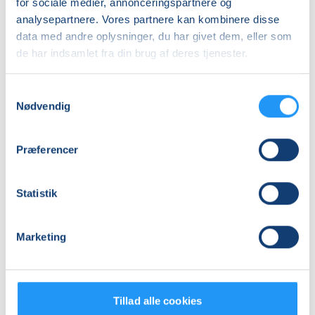
for sociale medier, annonceringspartnere og
Antal mødegange
analysepartnere. Vores partnere kan kombinere disse
18
mødegange
data med andre oplysninger, du har givet dem, eller som
de har indsamlet fra din brug af deres tjenester.
Adresse
Studio Ann, Stjernebakken 6, 4200
, Slagelse
Samtykkevalg
(Varmtvandsbassinet)
Nødvendig
Se på kort
Praktiske oplysninger
Præferencer
Mødegange
Statistik
Marketing
Tillad alle cookies