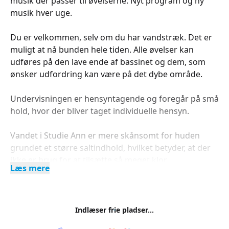
musik der passer til øvelserne. Nyt program og ny
musik hver uge.
Du er velkommen, selv om du har vandstræk. Det er
muligt at nå bunden hele tiden. Alle øvelser kan
udføres på den lave ende af bassinet og dem, som
ønsker udfordring kan være på det dybe område.
Undervisningen er hensyntagende og foregår på små
hold, hvor der bliver taget individuelle hensyn.
Vandet i Studie Ann er mere skånsomt for huden
grundet et større saltindhold, hvilket betyder, at der
ikke er brug for at tilsætte så meget klor.
Læs mere
Jeg glæder mig til at se dig, og træne dig og din krop i
det varme vand.
Indlæser frie pladser...