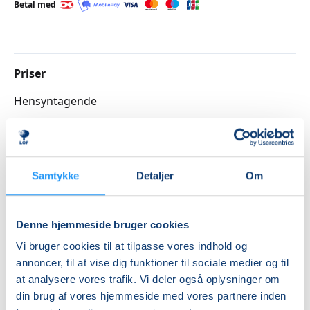
Betal med
Priser
Hensyntagende
DKK 1.615,00
Info
Samtykke
Detaljer
Om
Nummer
3262195
Denne hjemmeside bruger cookies
Første mødegang
Vi bruger cookies til at tilpasse vores indhold og
mandag 24.08.2026, kl. 08.30 - 09.15
annoncer, til at vise dig funktioner til sociale medier og til
Sidste mødegang
at analysere vores trafik. Vi deler også oplysninger om
din brug af vores hjemmeside med vores partnere inden
mandag 11.01.2027, kl. 08.30 - 09.15