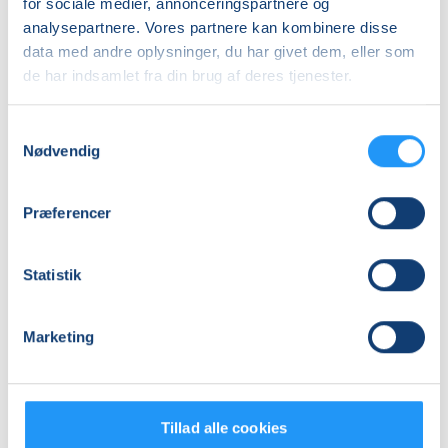
for sociale medier, annonceringspartnere og
Antal mødegange
analysepartnere. Vores partnere kan kombinere disse
18
mødegange
data med andre oplysninger, du har givet dem, eller som
de har indsamlet fra din brug af deres tjenester.
Adresse
Studio Ann, Stjernebakken 6, 4200
, Slagelse
Samtykkevalg
(Varmtvandsbassinet)
Nødvendig
Se på kort
Praktiske oplysninger
Præferencer
Mødegange
Statistik
Marketing
Tillad alle cookies