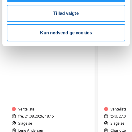
Relaterede hold
Tillad valgte
Kun nødvendige cookies
Hensyntagende
Plus
varmtvandstræning
size
med
-
Lene
Fitness
Andersen
Venteliste
og
Venteliste
yoga
fre. 21.08.2026, 18.15
tors. 27.08.2
i
Slagelse
Slagelse
varmt
Lene Andersen
Charlotte Øs