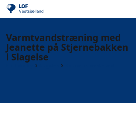
Varmtvandstræning med
Jeanette på Stjernebakken
i Slagelse
Find din by
Slagelse
Motion i varmt vand