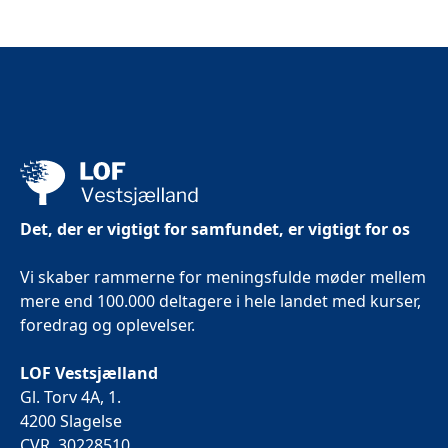
Det, der er vigtigt for samfundet, er vigtigt for os
Vi skaber rammerne for meningsfulde møder mellem
mere end 100.000 deltagere i hele landet med kurser,
foredrag og oplevelser.
LOF Vestsjælland
Gl. Torv 4A, 1.
4200 Slagelse
CVR. 30228510