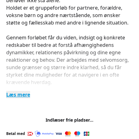
behøver ikke stå alene.
Holdet er et gruppeforløb for partnere, forældre,
voksne børn og andre nærtstående, som ønsker
støtte og fællesskab med andre i lignende situation.
Gennem forløbet får du viden, indsigt og konkrete
redskaber til bedre at forstå afhængighedens
dynamikker, relationens påvirkning og dine egne
reaktioner og behov. Der arbejdes med selvomsorg,
sunde grænser og større indre klarhed, så du får
styrket dine muligheder for at navigere i en ofte
krævende hverdag.
Læs mere
Du bliver samtidig en del af et trygt og fortroligt
fællesskab med andre pårørende, hvor der er plads
til refleksion, erfaringsudveksling og støtte – uden
fordømmelse eller krav.
Indlæser frie pladser...
Der vil være faglige oplæg, dialog og deling af
Betal med