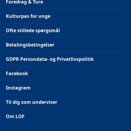
Foredrag & Ture
Kulturpas for unge
Ofte stillede spørgsmål
Betalingsbetingelser
GDPR Persondata- og Privatlivspolitik
Facebook
Instagram
Til dig som underviser
Om LOF