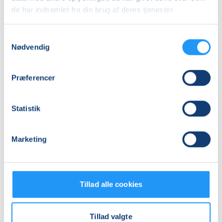
de har indsamlet fra din brug af deres tjenester.
Online undervisning, ,
Se på kort
Samtykkevalg
Nødvendig
Praktiske oplysninger
Mødegange
Præferencer
Statistik
Marketing
Relaterede hold
Tillad alle cookies
Tillad valgte