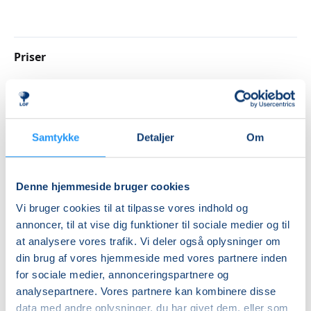
refleksioner. Forløbet foregår i et trygt, respektfuldt
og fortroligt rum, som sættes af psykoterapeuterne
Heidi og Karina.
Priser
Ved du allerede nu, at du gerne vil deltage i
Hensyntagende
gruppeforløbet med opstart d. 15. september i
Slagelse, kan du tilmelde dig
her.
DKK 0,00
Samtykke
Detaljer
Om
Info
Nummer
Denne hjemmeside bruger cookies
3262580GRATIS
Vi bruger cookies til at tilpasse vores indhold og
Mødegang
annoncer, til at vise dig funktioner til sociale medier og til
mandag 17.08.2026, kl. 19.00 - 19.30
at analysere vores trafik. Vi deler også oplysninger om
din brug af vores hjemmeside med vores partnere inden
Antal mødegange
for sociale medier, annonceringspartnere og
1
mødegang
analysepartnere. Vores partnere kan kombinere disse
Adresse
data med andre oplysninger, du har givet dem, eller som