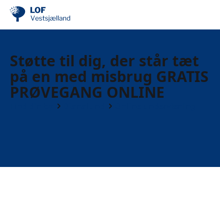
Støtte til dig, der står tæt
på en med misbrug GRATIS
PRØVEGANG ONLINE
Find din by
Dianalund
Online undervisning