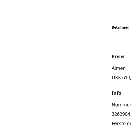
START N
Der er l
dig midt
Betal med
mødegang
Vil du s
Priser
https://l
Almen
DKK 610
Info
Numme
3262904
Første 