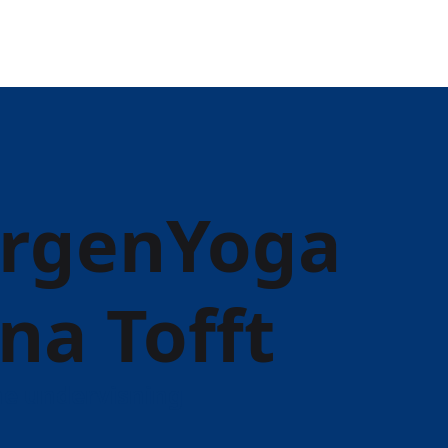
orgenYoga
na Tofft
ne undervisning