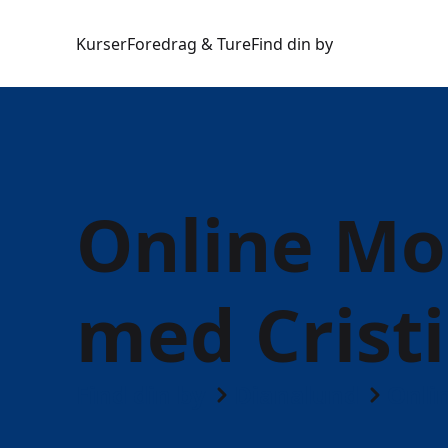
Kurser
Foredrag & Ture
Find din by
Online M
med Cristi
Find din by
Dianalund
Onli