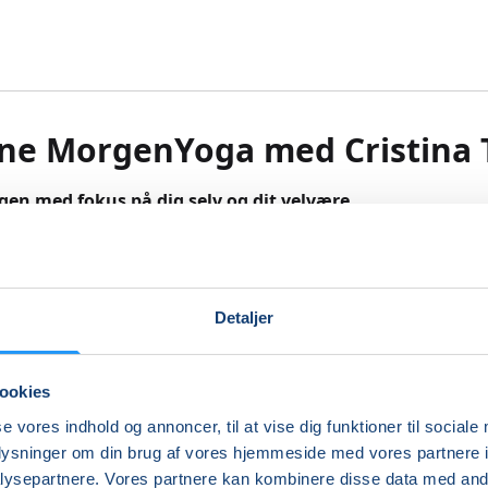
ne MorgenYoga med Cristina T
gen med fokus på dig selv og dit velvære
odt for fysisk og psykisk trivsel. Derfor er holdet en fantas
for dig til at få en dejlig og rolig start på dagen inden, at 
Detaljer
med dagens gøremål.
ningen vil foregå på Zoom, som kan downloades gratis. D
ookies
 deltage med eller uden video.
se vores indhold og annoncer, til at vise dig funktioner til sociale
ningen er baseret på hathayoga og bygget op omkring
oplysninger om din brug af vores hjemmeside med vores partnere i
ige øvelser, stillinger og stræk, så du hurtigt vil opleve at d
ysepartnere. Vores partnere kan kombinere disse data med andr