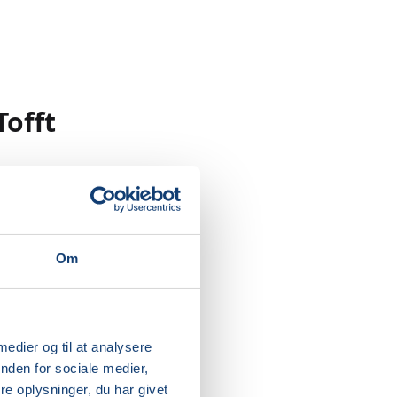
offt
tisk
du skal
Om
u kan
 medier og til at analysere
nden for sociale medier,
et er let
e oplysninger, du har givet