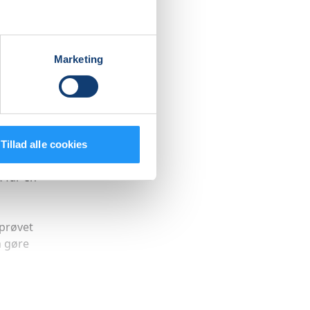
et der er
d for
Marketing
n
en går
 træne
Tillad alle cookies
 får en
 prøvet
n gøre