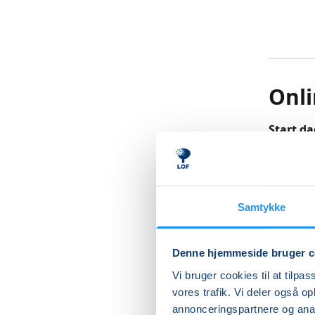
Onli
Start da
Yoga er g
mulighed 
videre 
Samtykke
Undervis
Denne hjemmeside bruger c
vælge at
Vi bruger cookies til at tilpas
Undervis
vores trafik. Vi deler også 
genkendel
annonceringspartnere og anal