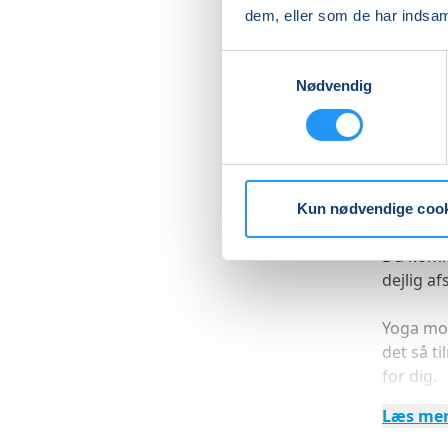
at følge
dem, eller som de har indsaml
nyt elle
Indimell
Samtykkevalg
Nødvendig
nogle l
energilø
Du komme
ekstra i
din opmæ
Kun nødvendige coo
Du komme
dejlig a
Yoga mot
det så t
for dig.
Læs me
Velkom