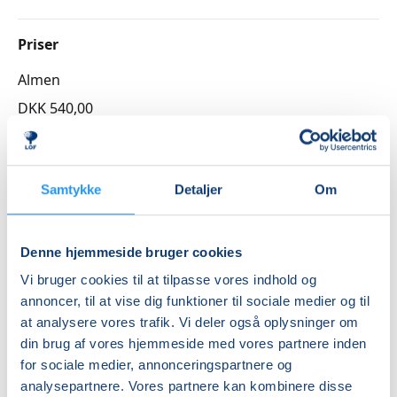
perfektion.
Kurset foregår online, så du kan deltage, hvor det
Priser
passer dig. Du kan følge med fra computer, tablet
Almen
eller telefon. Du får et link inden opstart, og ved
spørgsmål eller behov for teknisk support kan
DKK 540,00
underviseren kontaktes.
Info
Du kan læse mere om Isabel på hendes hjemmeside
Nummer
Samtykke
Detaljer
Om
her:
https://balancebyisa.dk
3262900
Og få et indblik i hendes formidling på Instagram her:
Første mødegang
Denne hjemmeside bruger cookies
https://www.instagram.com/balancebyisa/
tirsdag 29.09.2026, kl. 19.30 - 21.00
Vi bruger cookies til at tilpasse vores indhold og
Vil du se LOF's øvrige online hold, så klik her
annoncer, til at vise dig funktioner til sociale medier og til
Sidste mødegang
at analysere vores trafik. Vi deler også oplysninger om
tirsdag 10.11.2026, kl. 19.30 - 21.00
din brug af vores hjemmeside med vores partnere inden
Antal mødegange
for sociale medier, annonceringspartnere og
analysepartnere. Vores partnere kan kombinere disse
6
mødegange