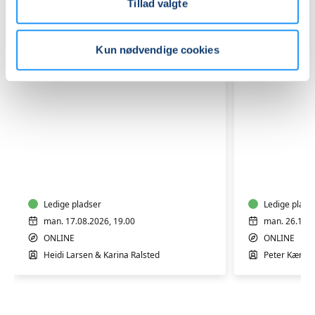
Tillad valgte
Kun nødvendige cookies
Støtte
Kunstrut
til
med
dig,
Peter
der
Kær:
står
Ledige pladser
Online
Ledige plads
tæt
"live"
man. 17.08.2026, 19.00
man. 26.10.2
på
højskole
ONLINE
ONLINE
en
over
Heidi Larsen & Karina Ralsted
Peter Kær
med
6
misbrug
mandage
GRATIS
PRØVEGANG