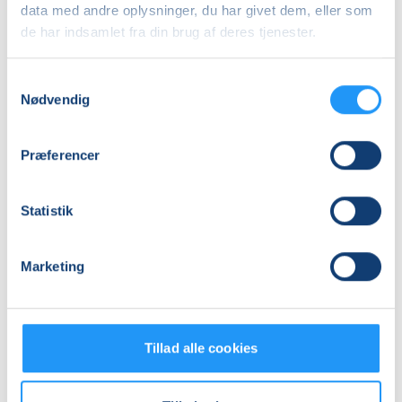
data med andre oplysninger, du har givet dem, eller som
Adresse
de har indsamlet fra din brug af deres tjenester.
Online undervisning, ,
Se på kort
Samtykkevalg
Nødvendig
Praktiske oplysninger
Præferencer
Mødegange
Statistik
Marketing
Relaterede hold
Tillad alle cookies