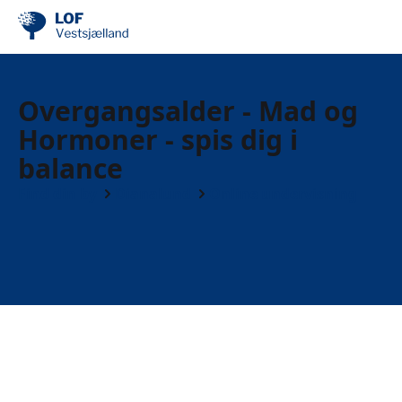
Overgangsalder - Mad og
Hormoner - spis dig i
balance
Find din by
Dianalund
Online undervisning