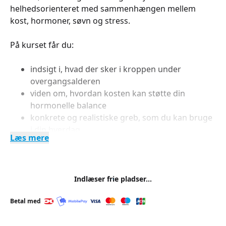
helhedsorienteret med sammenhængen mellem
kost, hormoner, søvn og stress.
På kurset får du:
indsigt i, hvad der sker i kroppen under
overgangsalderen
viden om, hvordan kosten kan støtte din
hormonelle balance
konkrete og realistiske greb, som du kan bruge
i din hverdag
Læs mere
inspiration til at skabe mere ro, energi og
stabilitet
Undervisningen tager udgangspunkt i din hverdag
Indlæser frie pladser...
og formidles i et roligt og nærværende tempo. Du
bliver mødt med forståelse og respekt, og fokus er
Betal med
på løsninger, der er til at holde fast i – uden krav om