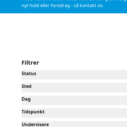
nyt hold eller foredrag - så kontakt os.
OBS! Selvom et hold er startet, kan du godt melde 
resterende mødegange.
Filtrer
Status
Sted
Dag
Tidspunkt
Undervisere