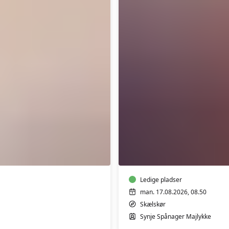
Dance
Gold
i
Skælskør
-
Aktivitetscenter
Rådmandscentret
Ledige pladser
man. 17.08.2026, 08.50
Skælskør
Synje Spånager Majlykke