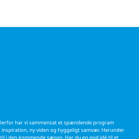
. Derfor har vi sammensat et spændende program
 inspiration, ny viden og hyggeligt samvær. Herunder
 til i den kommende sæson. Har du en god idé til et