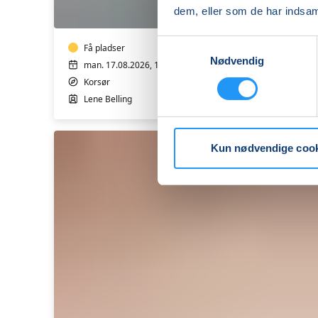
Qi
dem, eller som de har indsaml
Gong
og
Samtykkevalg
mindfulness
Få pladser
Nødvendig
man. 17.08.2026, 14.30
Korsør
Lene Belling
Kun nødvendige coo