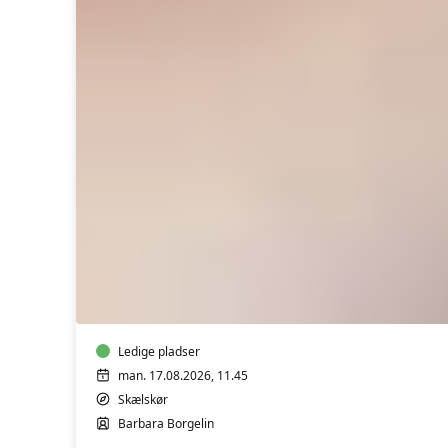
Lungekor
på
Rådmandscentret
i
Skælskør
med
korleder
Ledige pladser
Barbara
man. 17.08.2026, 11.45
Borgelin
Skælskør
Barbara Borgelin