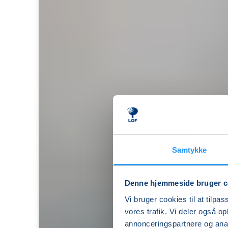
Samtykke
Denne hjemmeside bruger c
Hensyntagende
Vi bruger cookies til at tilpas
træning
vores trafik. Vi deler også 
med
annonceringspartnere og anal