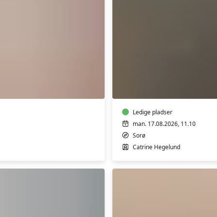
Yoga
for
hofter
og
lænd
med
Catrine
Ledige pladser
i
man. 17.08.2026, 11.10
Sorø
Sorø
Catrine Hegelund