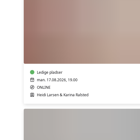
Støtte
til
dig,
der
står
tæt
på
Ledige pladser
en
man. 17.08.2026, 19.00
med
ONLINE
misbrug
Heidi Larsen & Karina Ralsted
GRATIS
PRØVEGANG
ONLINE