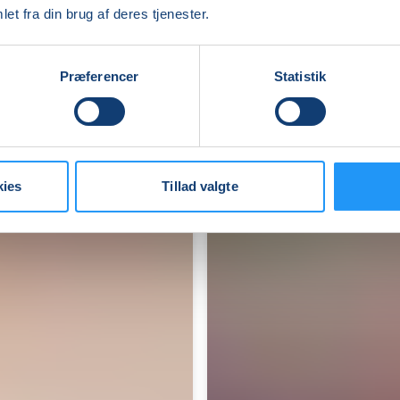
Skælskør
et fra din brug af deres tjenester.
Ledige pladser
Præferencer
Statistik
man. 17.08.2026, 14.00
Skælskør
Barbara Borgelin
kies
Tillad valgte