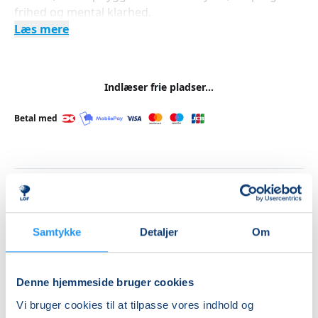
frihed og mental klarhed.
Læs mere
Indlæser frie pladser...
Betal med
Priser
Almen
Samtykke
Detaljer
Om
DKK 950,00
Info
Denne hjemmeside bruger cookies
Nummer
Vi bruger cookies til at tilpasse vores indhold og