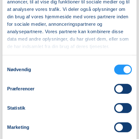
annoncer, til at vise dig funktioner til sociale medier og til
262146
at analysere vores trafik. Vi deler også oplysninger om
Første mødegang
din brug af vores hjemmeside med vores partnere inden
tirsdag 01.09.2026, kl. 19.00 - 20.30
for sociale medier, annonceringspartnere og
analysepartnere. Vores partnere kan kombinere disse
Sidste mødegang
data med andre oplysninger, du har givet dem, eller som
tirsdag 10.11.2026, kl. 19.00 - 20.30
de har indsamlet fra din brug af deres tjenester.
Antal mødegange
Samtykkevalg
10
mødegange
Nødvendig
Adresse
Yogahuset, Daniavej 113, 9550
, Mariager
(Yoga
Præferencer
lokalet)
Se på kort
Statistik
Praktiske oplysninger
Marketing
Mødegange