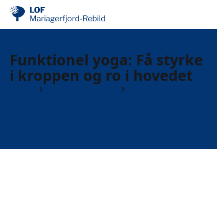
Funktionel yoga: Få styrke
i kroppen og ro i hovedet
Kurser
Motion & Sundhed
Yoga -ALLE