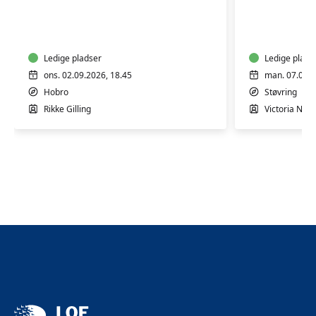
Yoga
Yoga
Mix
-
hensynt
Ledige pladser
Ledige plads
ons. 02.09.2026, 18.45
man. 07.09.2
Hobro
Støvring
Rikke Gilling
Victoria Nord