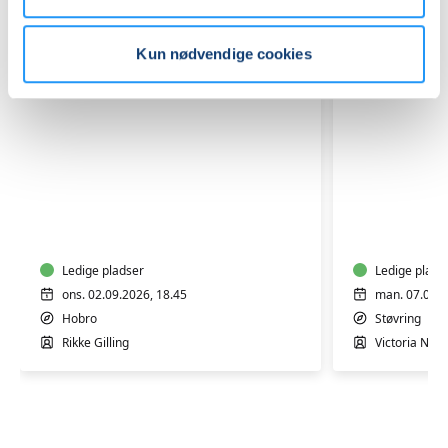
Kun nødvendige cookies
Yoga
Yoga
Mix
-
hensynt
Ledige pladser
Ledige plads
ons. 02.09.2026, 18.45
man. 07.09.2
Hobro
Støvring
Rikke Gilling
Victoria Nord