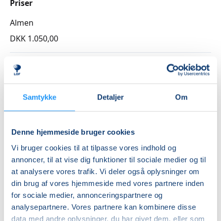
Priser
Almen
DKK 1.050,00
Info
Nummer
Samtykke
Detaljer
Om
262150
Første mødegang
mandag 31.08.2026, kl. 19.30 - 21.00
Denne hjemmeside bruger cookies
Sidste mødegang
Vi bruger cookies til at tilpasse vores indhold og
annoncer, til at vise dig funktioner til sociale medier og til
mandag 21.12.2026, kl. 19.30 - 21.00
at analysere vores trafik. Vi deler også oplysninger om
Antal mødegange
din brug af vores hjemmeside med vores partnere inden
15
mødegange
for sociale medier, annonceringspartnere og
analysepartnere. Vores partnere kan kombinere disse
Adresse
data med andre oplysninger, du har givet dem, eller som