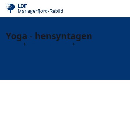
Yoga - hensyntagen
Kurser
Motion & Sundhed
Yoga -ALLE