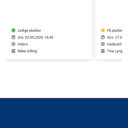
Yoga
Yoga-
Mix
Hadsund
Hallen
Ledige pladser
Få pladser
ons. 02.09.2026, 18.45
tors. 27.08.2
Hobro
Hadsund
Rikke Gilling
Tina Lyngbak