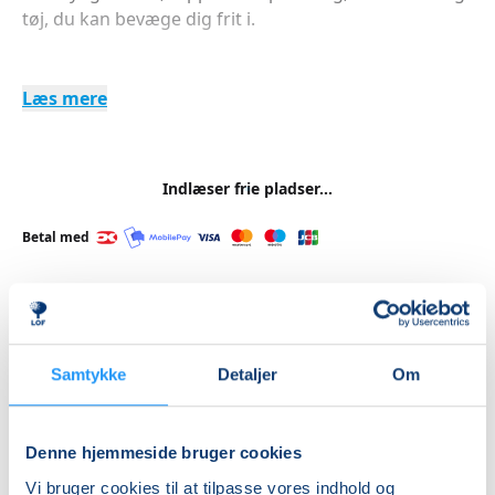
tøj, du kan bevæge dig frit i.
Læs mere
Indlæser frie pladser...
Betal med
Priser
Samtykke
Detaljer
Om
Almen
DKK 625,00
Denne hjemmeside bruger cookies
Info
Vi bruger cookies til at tilpasse vores indhold og