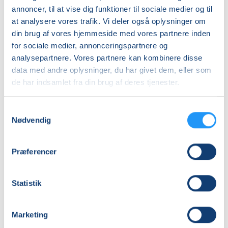
annoncer, til at vise dig funktioner til sociale medier og til
Nummer
at analysere vores trafik. Vi deler også oplysninger om
26206
din brug af vores hjemmeside med vores partnere inden
for sociale medier, annonceringspartnere og
Første mødegang
analysepartnere. Vores partnere kan kombinere disse
mandag 07.09.2026, kl. 15.15 - 16.30
data med andre oplysninger, du har givet dem, eller som
Sidste mødegang
de har indsamlet fra din brug af deres tjenester.
mandag 16.11.2026, kl. 15.15 - 16.30
Samtykkevalg
Antal mødegange
Nødvendig
10
mødegange
Adresse
Præferencer
Sundhedshus Støvring, Rådyret 1, 9530
, Støvring
(Sal)
Se på kort
Statistik
Praktiske oplysninger
Marketing
Mødegange