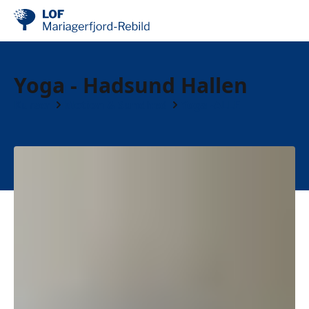
Yoga - Hadsund Hallen
Kurser
Motion & Sundhed
Yoga -ALLE