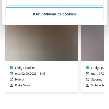
Kun nødvendige cookies
Yoga
Yoga
Mix
-
hensynt
Ledige pladser
Ledige plads
ons. 02.09.2026, 18.45
man. 07.09.2
Hobro
Støvring
Rikke Gilling
Victoria Nord