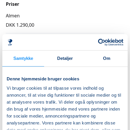
Priser
Almen
DKK 1.290,00
Info
Nummer
Samtykke
Detaljer
Om
262155
Første mødegang
Denne hjemmeside bruger cookies
mandag 31.08.2026, kl. 10.45 - 12.15
Vi bruger cookies til at tilpasse vores indhold og
Sidste mødegang
annoncer, til at vise dig funktioner til sociale medier og til
mandag 21.12.2026, kl. 10.45 - 12.15
at analysere vores trafik. Vi deler også oplysninger om
Antal mødegange
din brug af vores hjemmeside med vores partnere inden
for sociale medier, annonceringspartnere og
15
mødegange
analysepartnere. Vores partnere kan kombinere disse
Adresse
data med andre oplysninger, du har givet dem, eller som