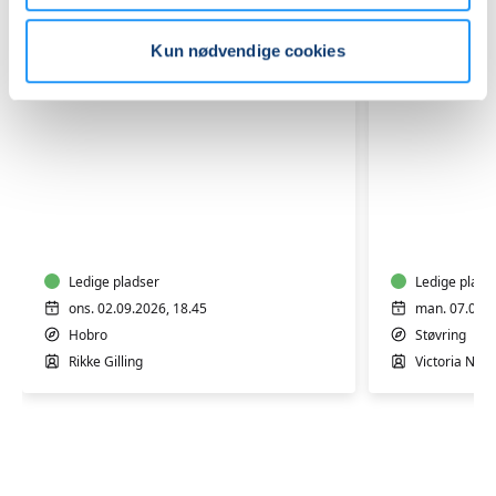
Kun nødvendige cookies
Yoga
Yoga
Mix
-
hensynt
Ledige pladser
Ledige plads
ons. 02.09.2026, 18.45
man. 07.09.2
Hobro
Støvring
Rikke Gilling
Victoria Nord