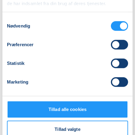
de har indsamlet fra din brug af deres tjenester.
(Motionsboksen)
Se på kort
Samtykkevalg
Nødvendig
Praktiske oplysninger
Mødegange
Præferencer
Statistik
Marketing
Relaterede hold
Tillad alle cookies
Tillad valgte