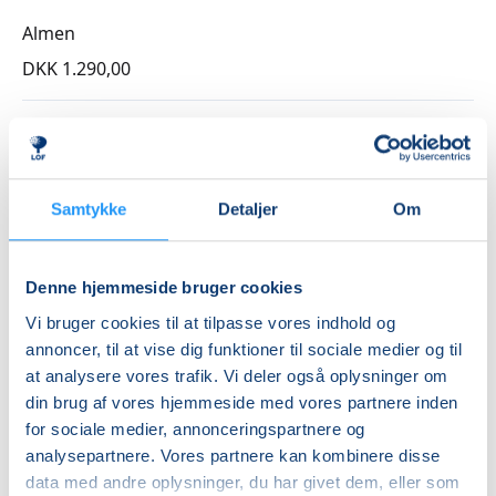
Almen
DKK 1.290,00
Info
Nummer
262153
Samtykke
Detaljer
Om
Første mødegang
mandag 31.08.2026, kl. 09.00 - 10.30
Denne hjemmeside bruger cookies
Sidste mødegang
Vi bruger cookies til at tilpasse vores indhold og
mandag 21.12.2026, kl. 09.00 - 10.30
annoncer, til at vise dig funktioner til sociale medier og til
at analysere vores trafik. Vi deler også oplysninger om
Antal mødegange
din brug af vores hjemmeside med vores partnere inden
15
mødegange
for sociale medier, annonceringspartnere og
Adresse
analysepartnere. Vores partnere kan kombinere disse
data med andre oplysninger, du har givet dem, eller som
Hadsund Hallen, Stadionvej 25, 9560
, Hadsund