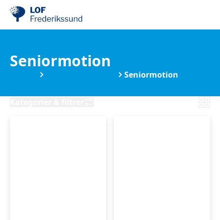
Seniormotion
Kurser
Til dig som senior
Seniormotion
Kategorier & filtrer
Stress
Gotvedbevægelse
og
og
smertehåndtering
afspænding
-
M/K