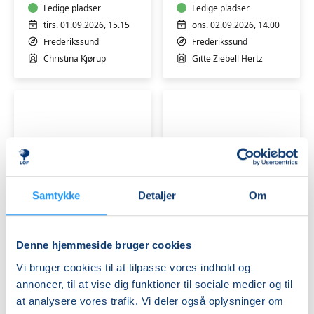
hensyntagende
Ledige pladser
Ledige pladser
tirs. 01.09.2026, 15.15
ons. 02.09.2026, 14.00
Frederikssund
Frederikssund
Christina Kjørup
Gitte Ziebell Hertz
Gotvedbevægelse
Dans
Samtykke
Detaljer
Om
og
og
afspænding
Gotvedgymnastik
M/K
m/k
Denne hjemmeside bruger cookies
Venteliste
Venteliste
man. 31.08.2026, 10.00
tirs. 01.09.2026, 11.00
Vi bruger cookies til at tilpasse vores indhold og
Jægerspris
Frederikssund
annoncer, til at vise dig funktioner til sociale medier og til
Gitte Ziebell Hertz
Gitte Ziebell Hertz
at analysere vores trafik. Vi deler også oplysninger om