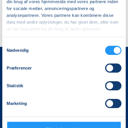
din brug af vores hjemmeside med vores partnere inden
for sociale medier, annonceringspartnere og
analysepartnere. Vores partnere kan kombinere disse
data med andre oplysninger, du har givet dem, eller som
de har indsamlet fra din brug af deres tjenester.
Samtykkevalg
Nødvendig
Præferencer
Statistik
Det, der er vigtigt for samfundet, er vigtigt for os
Marketing
Vi skaber rammerne for meningsfulde møder mellem
mere end 100.000 deltagere i hele landet med kurser,
foredrag og oplevelser.