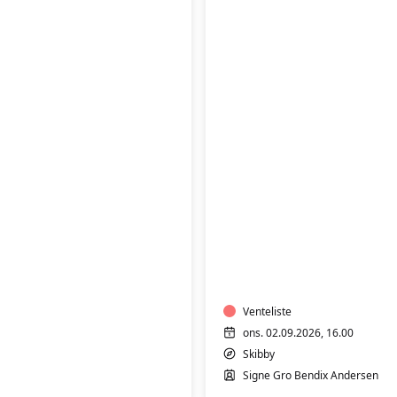
Yoga
for
alle
-
fyraftenshold
-
SKIBBY
Venteliste
ons. 02.09.2026, 16.00
Skibby
Signe Gro Bendix Andersen