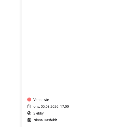
Full
Body
Control
træning
-
Masters
Grad
Venteliste
4
ons. 05.08.2026, 17.00
-
Skibby
onsdag
Ninna Hasfeldt
aften