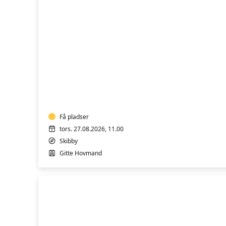
Åndedræt
og
Styrkende
Yin
-
formiddag
SKIBBY
Få pladser
tors. 27.08.2026, 11.00
Skibby
Gitte Hovmand