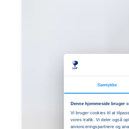
Samtykke
Denne hjemmeside bruger c
Sund
Vi bruger cookies til at tilpas
hele
vores trafik. Vi deler også 
livet
annonceringspartnere og anal