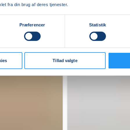
alle
et fra din brug af deres tjenester.
Få pladser
Præferencer
Statistik
tirs. 18.08.2026, 16.45
Frederikssund
Lisette Sjøstrand
kies
Tillad valgte