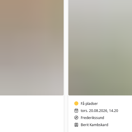
Blid
Hatha
Yoga
-
hensyntagende
m/k
Få pladser
tors. 20.08.2026, 14.20
Frederikssund
Berit Kambskard