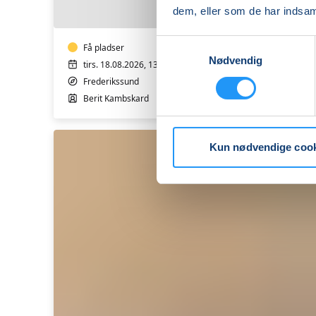
yoga
dem, eller som de har indsaml
-
Hensyntagende
Samtykkevalg
Få pladser
Nødvendig
tirs. 18.08.2026, 13.20
Frederikssund
Berit Kambskard
Kun nødvendige coo