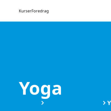
Kurser
Foredrag
Yoga
Kurser
Motion & Sundhed
Y