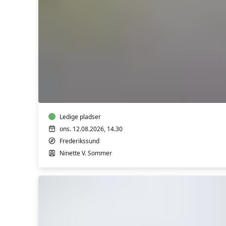
Sommer
Yin
Yoga
med
blide
flows
-
Ledige pladser
2
ons. 12.08.2026, 14.30
gange
Frederikssund
i
Ninette V. Sommer
august