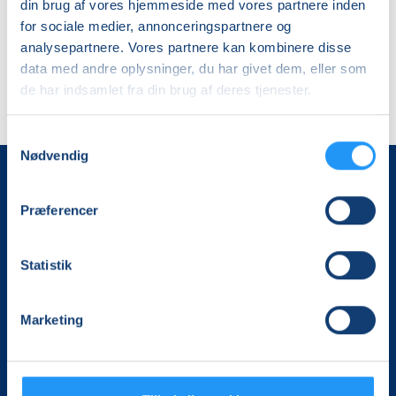
din brug af vores hjemmeside med vores partnere inden
for sociale medier, annonceringspartnere og
analysepartnere. Vores partnere kan kombinere disse
data med andre oplysninger, du har givet dem, eller som
de har indsamlet fra din brug af deres tjenester.
Samtykkevalg
Nødvendig
Præferencer
Statistik
Det, der er vigtigt for samfundet, er vigtigt for os
Marketing
Vi skaber rammerne for meningsfulde møder mellem
mere end 100.000 deltagere i hele landet med kurser,
foredrag og oplevelser.