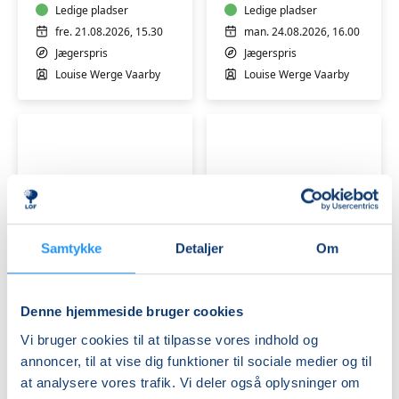
voksne
Ledige pladser
voksne
Ledige pladser
-
fre. 21.08.2026, 15.30
man. 24.08.2026, 16.00
fredag
Jægerspris
Jægerspris
eftermiddag
Louise Werge Vaarby
Louise Werge Vaarby
Ladies
Gotvedbevægelse
Samtykke
Detaljer
Om
Only
og
-
afspænding
groovie
M/K
Denne hjemmeside bruger cookies
danse
Ledige pladser
Venteliste
fitness
man. 31.08.2026, 11.15
man. 31.08.2026, 10.00
Vi bruger cookies til at tilpasse vores indhold og
Jægerspris
Jægerspris
annoncer, til at vise dig funktioner til sociale medier og til
Gitte Ziebell Hertz
Gitte Ziebell Hertz
at analysere vores trafik. Vi deler også oplysninger om