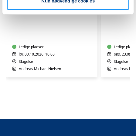
Kun nødvendige cookies
Introduktion
AI
til
i
AI
praksis
–
–
Workshop
Ledige pladser
Worksho
Ledige plads
lør. 03.10.2026, 10.00
ons. 23.09.2
Slagelse
Slagelse
Andreas Michael Nielsen
Andreas Mich