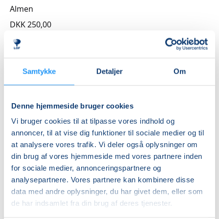
Almen
DKK 250,00
Info
Nummer
Samtykke
Detaljer
Om
4626011
Mødegang
Denne hjemmeside bruger cookies
onsdag 30.09.2026, kl. 19.00 - 21.00
Vi bruger cookies til at tilpasse vores indhold og
Antal mødegange
annoncer, til at vise dig funktioner til sociale medier og til
at analysere vores trafik. Vi deler også oplysninger om
1
mødegang
din brug af vores hjemmeside med vores partnere inden
Adresse
for sociale medier, annonceringspartnere og
Victoria Teatret (biograf), Storgade 15, 4180
, Sorø
analysepartnere. Vores partnere kan kombinere disse
Se på kort
data med andre oplysninger, du har givet dem, eller som
de har indsamlet fra din brug af deres tjenester.
Praktiske oplysninger