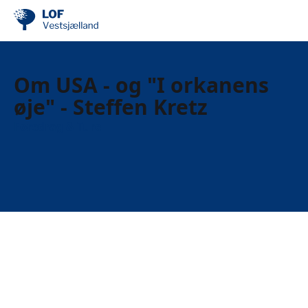
Om USA - og "I orkanens
øje" - Steffen Kretz
Foredrag & Ture