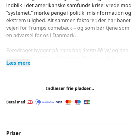
indblik i det amerikanske samfunds krise: vrede mod
“systemet,” mørke penge i politik, misinformation og
ekstrem ulighed. Alt sammen faktorer, der har banet
vejen for Trumps comeback – og som bør tjene som
en advarsel for os i Danmark.
Foredraget bygger på hans bog
Storm På Vej
og den
kommende opfølger
I Orkanens Øje
og er både
Læs mere
veldokumenteret, tankevækkende og højaktuelt.
Indlæser frie pladser...
Betal med
Priser