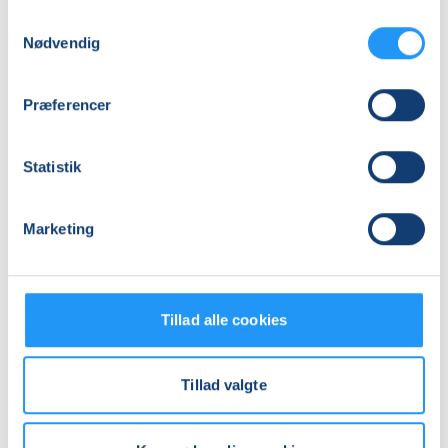
Samtykkevalg
Nødvendig
Mødegange
Præferencer
Statistik
Marketing
Relaterede hold
Tillad alle cookies
Tillad valgte