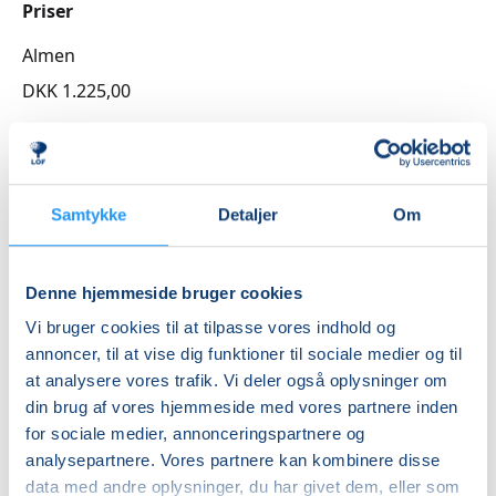
bliver serveret kaffe – en god anledning til at snakke
Priser
med sidemanden og lade indtrykkene bundfælde sig.
Almen
Frokost efter foredrag
DKK 1.225,00
Efter foredraget har du mulighed for at spise frokost
på en af byens hyggelige caféer – til en ekstra god
Info
pris. Når du tilmelder dig LOF Mandagstræf, får du
Nummer
nemlig et "Frokost efter foredrag"-kort, som giver dig
Samtykke
Detaljer
Om
10–25 % rabat på udvalgte spisesteder i Slagelse.
3262001
Første mødegang
Tilmelding
Denne hjemmeside bruger cookies
mandag 21.09.2026, kl. 10.00 - 12.00
Tilmeld dig her på siden. Hvis du har været med i
seneste sæson, har vi reserveret din plads og du får
Vi bruger cookies til at tilpasse vores indhold og
Sidste mødegang
en mail fra os med forhåndstilmeldingen.
annoncer, til at vise dig funktioner til sociale medier og til
mandag 23.11.2026, kl. 10.00 - 12.00
Har du spørgsmål, er du altid velkommen til at
at analysere vores trafik. Vi deler også oplysninger om
Antal mødegange
kontakte os – vi hjælper gerne.
din brug af vores hjemmeside med vores partnere inden
for sociale medier, annonceringspartnere og
9
mødegange
💡 Har du forslag til kommende foredrag? Vi lytter
analysepartnere. Vores partnere kan kombinere disse
Adresse
med glæde til input fra dig.
data med andre oplysninger, du har givet dem, eller som