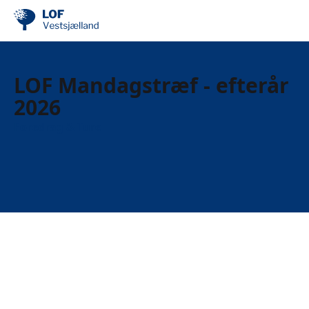
LOF Mandagstræf - efterår
2026
Foredrag & Ture