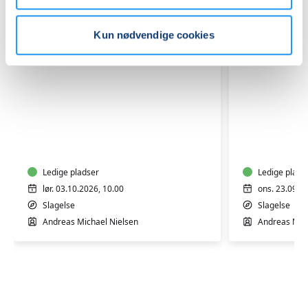
Kun nødvendige cookies
Introduktion
AI
til
i
AI
praksis
–
–
Workshop
Ledige pladser
Worksho
Ledige plads
lør. 03.10.2026, 10.00
ons. 23.09.2
Slagelse
Slagelse
Andreas Michael Nielsen
Andreas Mich