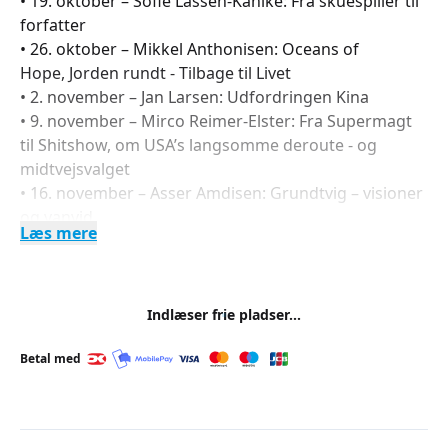
• 19. oktober – Sofie Lassen-Kahlke: Fra skuespiller til
forfatter
• 26. oktober – Mikkel Anthonisen: Oceans of
Hope, Jorden rundt - Tilbage til Livet
• 2. november – Jan Larsen: Udfordringen Kina
• 9. november – Mirco Reimer-Elster: Fra Supermagt
til Shitshow, om USA’s langsomme deroute - og
midtvejsvalget
• 16. november – Asser Amdisen: Grundtvig – visioner
og vanvid
Læs mere
• 23. november – Thomas Ulrik Larsen: – Poul
McCartney koncertforedrag
Alle foredrag finder sted mandage kl. 10.00–11.45 i
Indlæser frie pladser...
Slagelse Musikhus, Søndre Stationsvej.
Betal med
En hyggelig formiddag med kaffe og fællesskab
Hver mandag formiddag mødes vi i Slagelse
Musikhus. Midtvejs holder vi en lille pause, hvor der