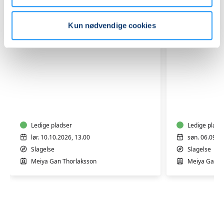
Kun nødvendige cookies
Peking
Hjemmel
suppe
Tofu
og
-
Gua
Fra
Bao
Ledige pladser
sojabønn
Ledige plads
boller
til
lør. 10.10.2026, 13.00
søn. 06.09.2
tallerken
Slagelse
Slagelse
Meiya Gan Thorlaksson
Meiya Gan T