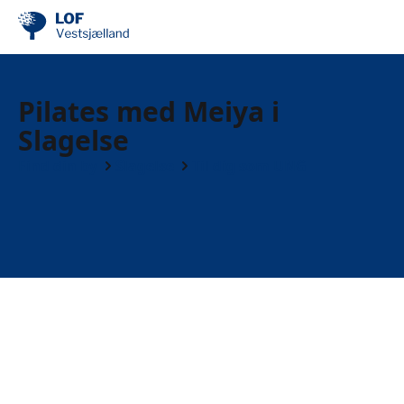
Pilates med Meiya i
Slagelse
Find din by
Slagelse
Til dig som UNG