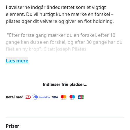
I øvelserne indgår åndedrættet som et vigtigt
element. Du vil hurtigt kunne mærke en forskel –
pilates øger dit velvære og giver en flot holdning.
"Efter første gang mærker du en forskel, efter 10
gange kan du se en forskel, og efter 30 gange har du
fået en ny krop". Citat: Joseph Pilates
Læs mere
Indlæser frie pladser...
Betal med
Priser