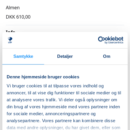
Almen
DKK 610,00
Info
Nummer
3262028
Samtykke
Detaljer
Om
Første mødegang
torsdag 27.08.2026, kl. 17.50 - 18.50
Denne hjemmeside bruger cookies
Sidste mødegang
Vi bruger cookies til at tilpasse vores indhold og
torsdag 05.11.2026, kl. 17.50 - 18.50
annoncer, til at vise dig funktioner til sociale medier og til
Antal mødegange
at analysere vores trafik. Vi deler også oplysninger om
din brug af vores hjemmeside med vores partnere inden
10
mødegange
for sociale medier, annonceringspartnere og
Adresse
analysepartnere. Vores partnere kan kombinere disse
Østre Skole, Skovsøgade 10, 4200
, Slagelse
(F.9 / F.10,
data med andre oplysninger, du har givet dem, eller som