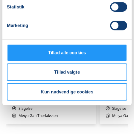
Statistik
Marketing
Tillad alle cookies
Peking
Hjemmel
Tillad valgte
suppe
Tofu
og
-
Gua
Fra
Kun nødvendige cookies
Bao
Ledige pladser
sojabønn
Ledige plads
boller
til
lør. 10.10.2026, 13.00
søn. 06.09.2
tallerken
Slagelse
Slagelse
Meiya Gan Thorlaksson
Meiya Gan T