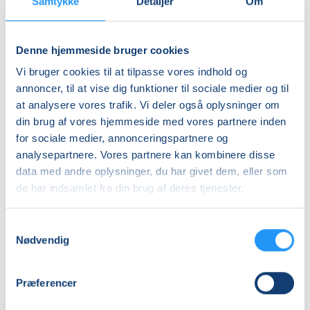
Samtykke
Detaljer
Om
Adresse
Studio Ann, Stjernebakken 6, 4200
, Slagelse
Denne hjemmeside bruger cookies
(Varmtvandsbassinet)
Se på kort
Vi bruger cookies til at tilpasse vores indhold og
annoncer, til at vise dig funktioner til sociale medier og til
at analysere vores trafik. Vi deler også oplysninger om
Praktiske oplysninger
din brug af vores hjemmeside med vores partnere inden
for sociale medier, annonceringspartnere og
Mødegange
analysepartnere. Vores partnere kan kombinere disse
data med andre oplysninger, du har givet dem, eller som
de har indsamlet fra din brug af deres tjenester.
Samtykkevalg
Nødvendig
Relaterede hold
Præferencer