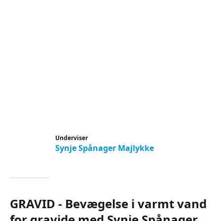
Underviser
Synje Spånager Majlykke
GRAVID - Bevægelse i varmt vand
for gravide med Synje Spånager