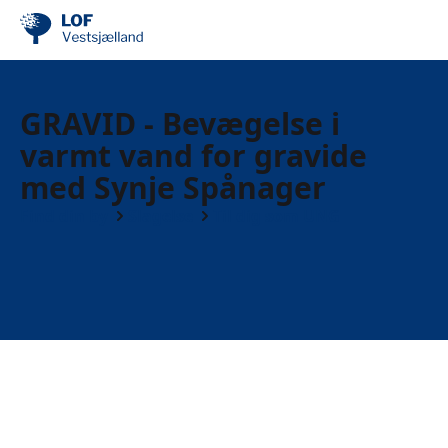
GRAVID - Bevægelse i
varmt vand for gravide
med Synje Spånager
Find din by
Slagelse
Til dig som UNG