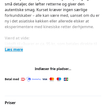
små detaljer, der løfter retterne og giver den
autentiske smag. Kurset kræver ingen særlige
forkundskaber – alle kan være med, uanset om du er
ny i det asiatiske køkken eller allerede elsker at
eksperimentere med kinesiske retter derhjemme.
Værd at vide:
Udgift til råvarer er ca. 95 kr., som betales direkte til
underviseren på dagen.
Læs mere
Indlæser frie pladser...
Betal med
Priser