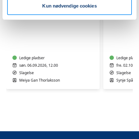
Kun nødvendige cookies
Hjemmelavet
GRAVID
Tofu
-
-
Bevægel
Fra
i
sojabønner
Ledige pladser
varmt
Ledige plads
til
vand
søn. 06.09.2026, 12.00
fre. 02.10.20
tallerken
for
Slagelse
Slagelse
gravide
Meiya Gan Thorlaksson
Synje Spånag
med
Synje
Spånager