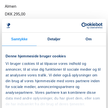
Almen
DKK 295,00
Info
Nummer
Samtykke
Detaljer
Om
3262030
Mødegang
Denne hjemmeside bruger cookies
lørdag 10.10.2026, kl. 13.00 - 16.00
Vi bruger cookies til at tilpasse vores indhold og
Antal mødegange
annoncer, til at vise dig funktioner til sociale medier og til
1
mødegang
at analysere vores trafik. Vi deler også oplysninger om
din brug af vores hjemmeside med vores partnere inden
Adresse
for sociale medier, annonceringspartnere og
Søndermarksskolen, Byskov Allé 41, 4200
, Slagelse
analysepartnere. Vores partnere kan kombinere disse
(Hjemkundskab)
data med andre oplysninger, du har givet dem, eller som
Se på kort
de har indsamlet fra din brug af deres tjenester.