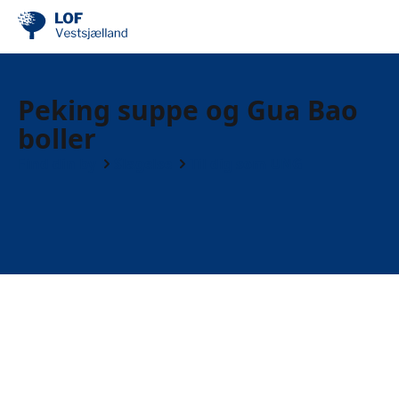
Peking suppe og Gua Bao
boller
Find din by
Slagelse
Til dig som UNG