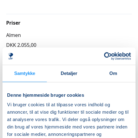
færdigheder.
NB. Det gælder for alle kurser i musik og sang, at 1
undervisningsgang er 22,5 minutter for den enkelte
Priser
deltager.
Almen
Ønsker du undervisning sammen med en ven i en hel
lektion (45 minutter), så skal I tilmelde jer hver for sig,
DKK 2.055,00
og to sammenhængende tider aftales med kontoret.
Info
HVORDAN TILMELDER JEG MIG?
Nummer
Samtykke
Detaljer
Om
Ring til kontoret for ledige tider samt aftale af
tidspunkt - tlf. 58525681 eller send en mail til
3262060
lof@lofvest.dk
Første mødegang
Denne hjemmeside bruger cookies
mandag 17.08.2026, kl. 14.00 - 19.00
Vi bruger cookies til at tilpasse vores indhold og
annoncer, til at vise dig funktioner til sociale medier og til
Sidste mødegang
at analysere vores trafik. Vi deler også oplysninger om
mandag 04.01.2027, kl. 14.00 - 19.00
din brug af vores hjemmeside med vores partnere inden
Antal mødegange
for sociale medier, annonceringspartnere og