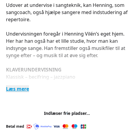
Udover at undervise i sangteknik, kan Henning, som
sangcoach, også hjælpe sangere med indstudering af
repertoire.
Undervisningen foregår i Henning Vilén’s eget hjem.
Her har han også har et lille studie, hvor man kan
indsynge sange. Han fremstiller også musikfiler til at
synge efter – og musik til at øve sig efter.
KLAVERUNDERVISNING
Klassisk – becifring – jazzpiano
Læs mere
Træning i becifring og improvisation med
rytmetracks, som du kan få med hjem på en USB-
nøgle.
Indlæser frie pladser...
Generelt for klaverundervisningen gælder det, at
undervisningen tilpasses den enkeltes standpunkt og
Betal med