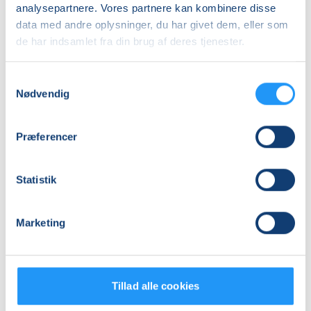
analysepartnere. Vores partnere kan kombinere disse
18
mødegange
data med andre oplysninger, du har givet dem, eller som
Adresse
de har indsamlet fra din brug af deres tjenester.
Henning Vilén, Valbyvej 46, musiklokalet, 4200
,
Slagelse
(Musiklok.)
Samtykkevalg
Se på kort
Nødvendig
Praktiske oplysninger
Præferencer
Mødegange
Statistik
Marketing
Tillad alle cookies
Relaterede hold