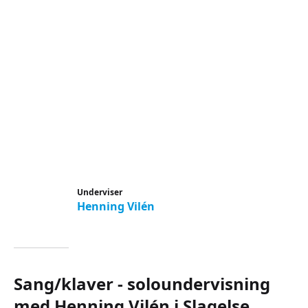
Underviser
Henning Vilén
Sang/klaver - soloundervisning
med Henning Vilén i Slagelse