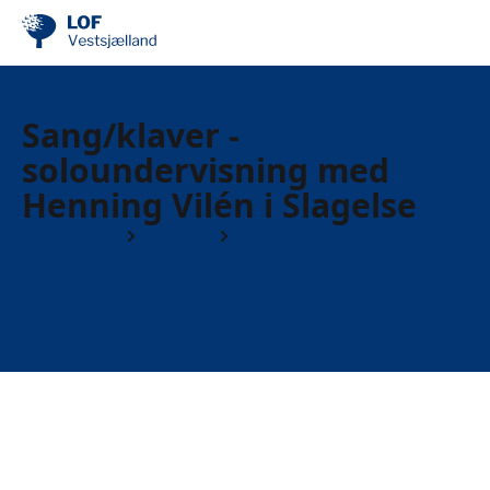
Sang/klaver -
soloundervisning med
Henning Vilén i Slagelse
Find din by
Slagelse
Musik og Sang