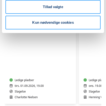
Tillad valgte
Kun nødvendige cookies
Landsbykoret
Evergree
med
Koret
Charlotte
med
Nielsen
Henning
i
Ledige pladser
Vilén
Ledige plads
Slagelse
i
tirs. 01.09.2026, 19.00
ons. 19.08.2
Sønderu
Slagelse
Slagelse
Kirke
Charlotte Nielsen
Henning Vilé
i