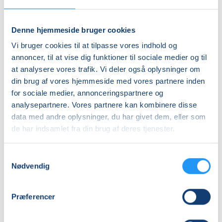
Henning Vilén, Valbyvej 46, musiklokalet, 4200
,
Slagelse
(Forsamlingsrummet)
Denne hjemmeside bruger cookies
Se på kort
Vi bruger cookies til at tilpasse vores indhold og
annoncer, til at vise dig funktioner til sociale medier og til
Praktiske oplysninger
at analysere vores trafik. Vi deler også oplysninger om
din brug af vores hjemmeside med vores partnere inden
Mødegange
for sociale medier, annonceringspartnere og
analysepartnere. Vores partnere kan kombinere disse
data med andre oplysninger, du har givet dem, eller som
de har indsamlet fra din brug af deres tjenester.
Samtykkevalg
Nødvendig
Relaterede hold
Præferencer