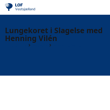
Lungekoret i Slagelse med
Henning Vilén
Find din by
Slagelse
Musik og Sang