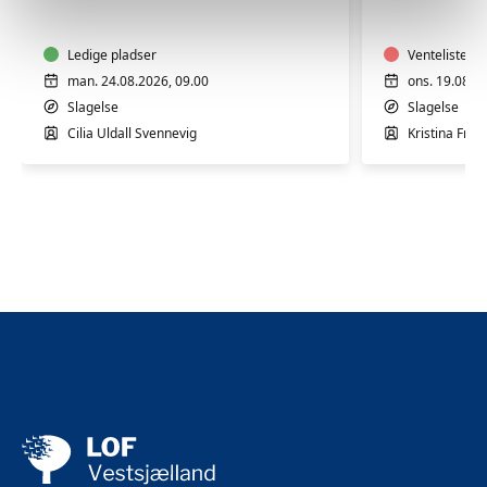
Cilia
Træning
i
med
Slagelse
Ledige pladser
knoglesk
Venteliste
med
man. 24.08.2026, 09.00
ons. 19.08.2
Kristina
Slagelse
Slagelse
Cilia Uldall Svennevig
Kristina Frost