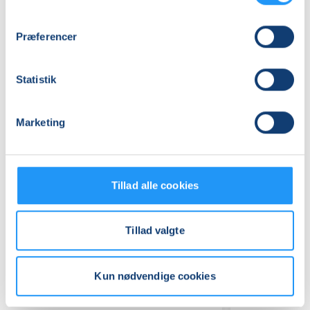
Præferencer
Statistik
Relaterede hold
Marketing
Tillad alle cookies
Tillad valgte
Kun nødvendige cookies
Efterfødselstræning
Osteopor
med
-