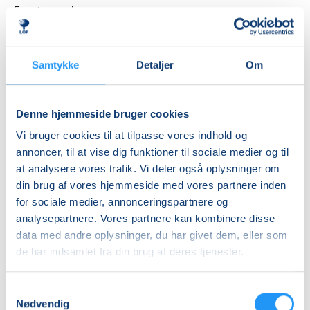
Første mødegang
mandag 17.08.2026, kl. 11.00 - 12.00
Sidste mødegang
Samtykke
Detaljer
Om
mandag 18.01.2027, kl. 11.00 - 12.00
Antal mødegange
Denne hjemmeside bruger cookies
20
mødegange
Vi bruger cookies til at tilpasse vores indhold og
Adresse
annoncer, til at vise dig funktioner til sociale medier og til
MK Fysioterapi, Langes Gård 12, 2. sal t.h., 4200
,
at analysere vores trafik. Vi deler også oplysninger om
Slagelse
(Motionslokalet)
din brug af vores hjemmeside med vores partnere inden
Se på kort
for sociale medier, annonceringspartnere og
analysepartnere. Vores partnere kan kombinere disse
Praktiske oplysninger
data med andre oplysninger, du har givet dem, eller som
de har indsamlet fra din brug af deres tjenester.
Mødegange
Samtykkevalg
Nødvendig