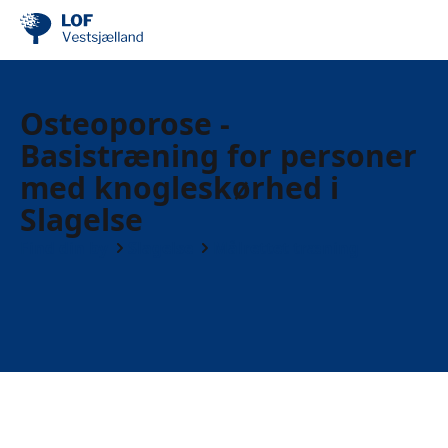
Osteoporose -
Basistræning for personer
med knogleskørhed i
Slagelse
Find din by
Slagelse
Målrettet træning