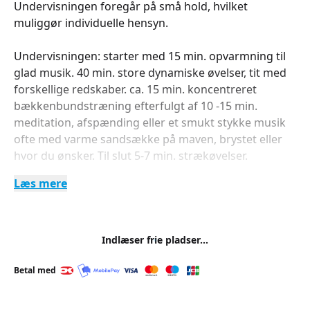
Undervisningen foregår på små hold, hvilket
muliggør individuelle hensyn.
Undervisningen: starter med 15 min. opvarmning til
glad musik. 40 min. store dynamiske øvelser, tit med
forskellige redskaber. ca. 15 min. koncentreret
bækkenbundstræning efterfulgt af 10 -15 min.
meditation, afspænding eller et smukt stykke musik
ofte med varme sandsække på maven, brystet eller
hvor du ønsker. Til slut 5-7 min. strækøvelser.
Læs mere
Mød op i tøj du kan bevæge dig i, bare tær eller
strømper. Medbring håndklæde for at skåne
madrassen og tæppe til afspænding. Vi har et dejligt
fællesskab på holdet og vi er gode til at tage imod
Indlæser frie pladser...
nye deltagere, så tøv ikke med at tilmelde dig. Glæder
mig til at se dig.
Betal med