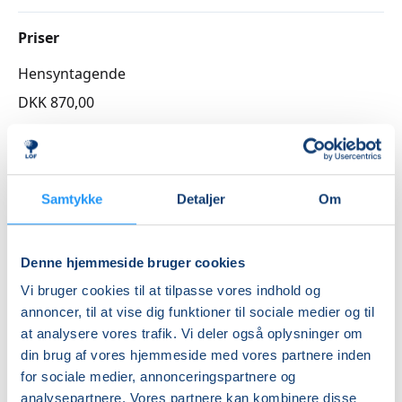
Priser
Hensyntagende
DKK 870,00
Info
Nummer
Samtykke
Detaljer
Om
3262191
Første mødegang
Denne hjemmeside bruger cookies
onsdag 19.08.2026, kl. 09.00 - 10.30
Vi bruger cookies til at tilpasse vores indhold og
Sidste mødegang
annoncer, til at vise dig funktioner til sociale medier og til
onsdag 28.10.2026, kl. 09.00 - 10.30
at analysere vores trafik. Vi deler også oplysninger om
din brug af vores hjemmeside med vores partnere inden
Antal mødegange
for sociale medier, annonceringspartnere og
10
mødegange
analysepartnere. Vores partnere kan kombinere disse