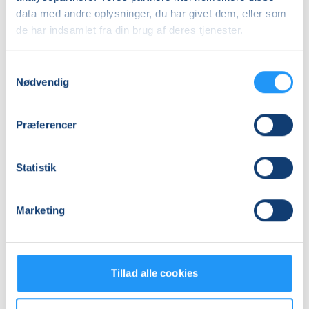
Adresse
data med andre oplysninger, du har givet dem, eller som
de har indsamlet fra din brug af deres tjenester.
Østre Skole, Skovsøgade 10, 4200
, Slagelse
(F.11 i
bygning F)
Se på kort
Samtykkevalg
Nødvendig
Praktiske oplysninger
Præferencer
Mødegange
Statistik
Marketing
Relaterede hold
Tillad alle cookies