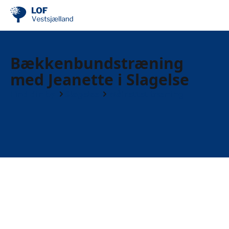
Bækkenbundstræning
med Jeanette i Slagelse
Find din by
Slagelse
Målrettet træning