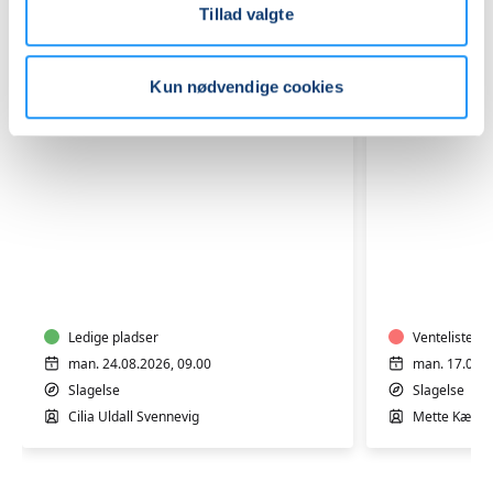
Tillad valgte
Kun nødvendige cookies
Efterfødselstræning
Osteopor
med
-
Cilia
Basistræ
i
for
Slagelse
Ledige pladser
personer
Venteliste
med
man. 24.08.2026, 09.00
man. 17.08.2
knoglesk
Slagelse
Slagelse
i
Cilia Uldall Svennevig
Mette Kærsg
Slagelse