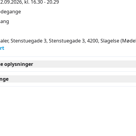
2.09.2026, kl. 16.30 - 20.29
ødegange
ang
ler, Stenstuegade 3, Stenstuegade 3, 4200
, Slagelse
(Mødel
rt
ke oplysninger
nge