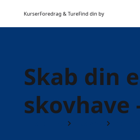
Kurser
Foredrag & Ture
Find din by
Skab din 
skovhave 
Find din by
Slagelse
LOF Be