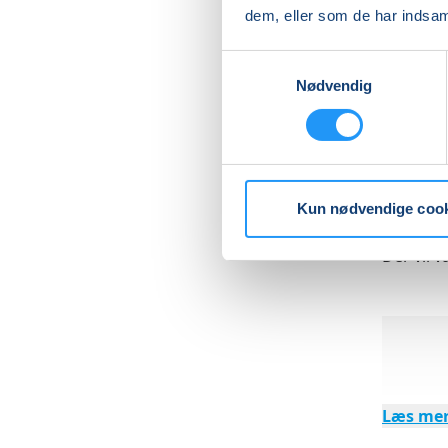
● aflæse
dem, eller som de har indsaml
● lære, 
Samtykkevalg
Nødvendig
● få red
Formålet
du kan d
selv og 
Kun nødvendige coo
Der vil 
Læs me