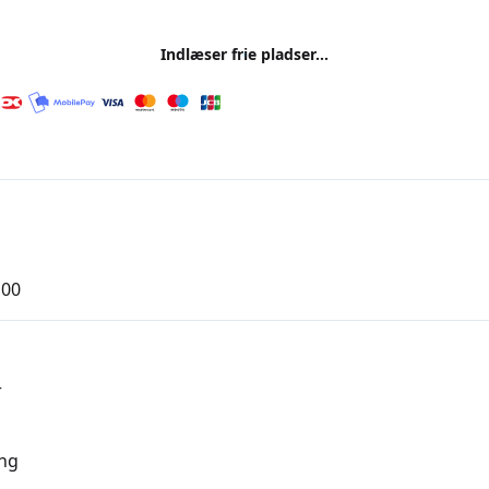
Indlæser frie pladser...
,00
r
ng