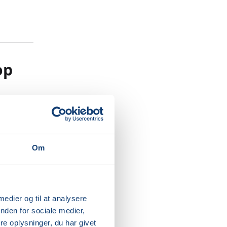
op
ign, hvor
d, liv og
Om
ngerende
n og
r en
aktiske
 medier og til at analysere
nden for sociale medier,
e oplysninger, du har givet