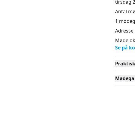
tirsdag 2
Antal m
1
mødeg
Adresse
Mødeloka
Se på ko
Praktis
Mødega