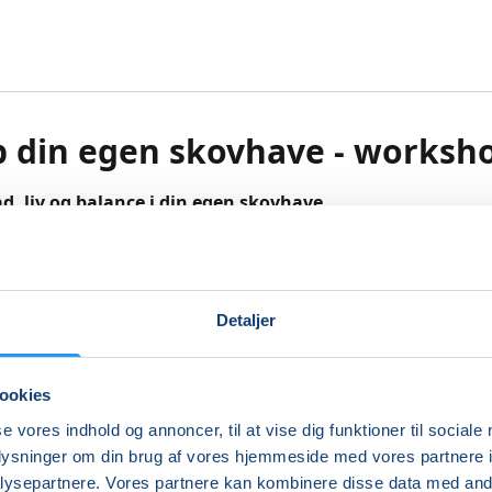
 din egen skovhave - worksh
, liv og balance i din egen skovhave
ave er mere end bare planter – det er et gennemtænkt des
uske, urter og bunddække arbejder sammen for at skabe ma
Detaljer
i haven. Når skovhaven er i gang, bliver den både et velfu
g et sted, der giver ro, nydelse og mad, der kan høstes ige
ookies
 workshop får du en introduktion til hvordan man designe
 trin for trin. Workshoppen kombinerer formidling med pr
se vores indhold og annoncer, til at vise dig funktioner til sociale
Du vil blandt andet:
oplysninger om din brug af vores hjemmeside med vores partnere i
ysepartnere. Vores partnere kan kombinere disse data med andr