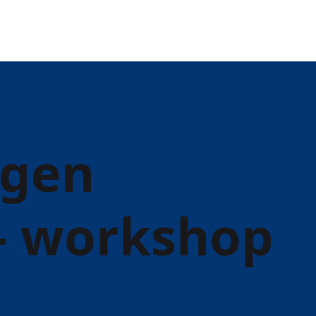
egen
- workshop
redskab