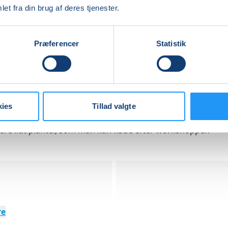
 et sted og arbejde med lys, jord og rum
et fra din brug af deres tjenester.
hvordan man planlægger lag, zoner og plantens funktioner
Præferencer
Statistik
skaber til at sammensætte planter, så de understøtter hina
 er, at du går hjem med konkrete idéer og en forståelse af
esigne din egen skovhave, så den med tiden kan vokse vider
skabe et levende og stabilt system i din have.
kies
Tillad valgte
være lidt planter, som man kan købe efter workshoppen
re