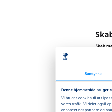
Skab
Skab mad
En skovh
træer, b
balance 
Samtykke
system o
igen.
Denne hjemmeside bruger c
På denne
skovhave
Vi bruger cookies til at tilpas
øvelser. 
vores trafik. Vi deler også 
annonceringspartnere og anal