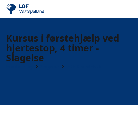
Kursus i førstehjælp ved
hjertestop, 4 timer -
Slagelse
Find din by
Slagelse
LOF Beredskab