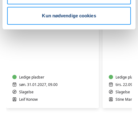
Kun nødvendige cookies
Kursus
Skab
i
din
førstehjælp
egen
ved
skovhave
hjertestop,
Ledige pladser
-
Ledige plads
4
worksho
søn. 31.01.2027, 09.00
tirs. 22.09.2
timer
Slagelse
Slagelse
-
Leif Konow
Stine Marie 
Slagelse