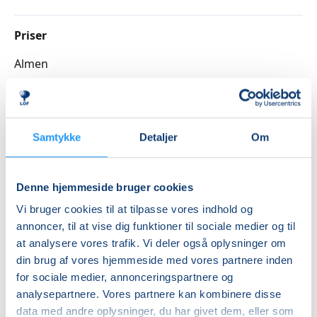
Førstehjælpsbeviset udstedes, hvis du har deltaget
aktivt i hele undervisningsforløbet.
Priser
Din underviser står for udstedelsen af certifikatet,
Almen
som efter kurset sendes til din mail med et link,
hvorfra du kan hente det i pdf og printe det.
DKK 495,00
Underviseren er en godkendt førstehjælpsinstruktør.
Info
Samtykke
Detaljer
Om
Nummer
SE ALLE VORES FØRSTEHJÆLPSKURSER HER
3262651B
Denne hjemmeside bruger cookies
Mødegang
Vi bruger cookies til at tilpasse vores indhold og
søndag 27.09.2026, kl. 09.00 - 13.00
annoncer, til at vise dig funktioner til sociale medier og til
Antal mødegange
at analysere vores trafik. Vi deler også oplysninger om
din brug af vores hjemmeside med vores partnere inden
1
mødegang
for sociale medier, annonceringspartnere og
Adresse
analysepartnere. Vores partnere kan kombinere disse
Mødelokaler, Stenstuegade 3, Stenstuegade 3, 4200
,
data med andre oplysninger, du har givet dem, eller som