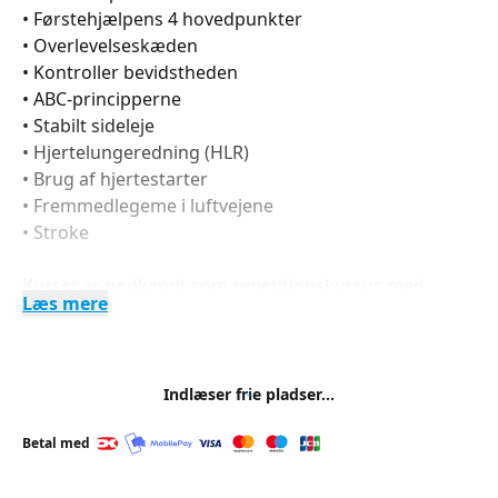
• Førstehjælpens 4 hovedpunkter
• Overlevelseskæden
• Kontroller bevidstheden
• ABC-principperne
• Stabilt sideleje
• Hjertelungeredning (HLR)
• Brug af hjertestarter
• Fremmedlegeme i luftvejene
• Stroke
Kurset er godkendt som repetitionskursus med
Læs mere
maksimalt 16 deltagere.
Efter kurset kan du overveje, om det er noget for dig
at blive hjerteløber.
Indlæser frie pladser...
Der udstedes et godkendt førstehjælpsbevis som
Betal med
bevis for din deltagelse i førstehjælpskurset.