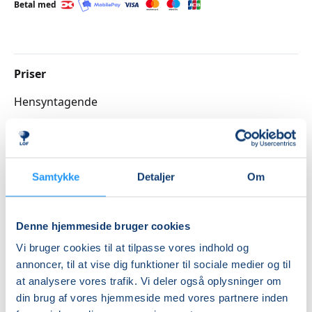
Betal med
Priser
Hensyntagende
DKK 1.615,00
Info
Samtykke
Detaljer
Om
Nummer
3262219
Denne hjemmeside bruger cookies
Første mødegang
Vi bruger cookies til at tilpasse vores indhold og
tirsdag 25.08.2026, kl. 18.30 - 19.15
annoncer, til at vise dig funktioner til sociale medier og til
Sidste mødegang
at analysere vores trafik. Vi deler også oplysninger om
din brug af vores hjemmeside med vores partnere inden
tirsdag 12.01.2027, kl. 18.30 - 19.15