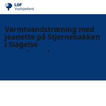
Varmtvandstræning med
Jeanette på Stjernebakken
i Slagelse
Find din by
Slagelse
Fyraftenshold