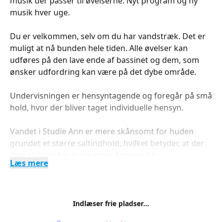
musik der passer til øvelserne. Nyt program og ny
musik hver uge.
Du er velkommen, selv om du har vandstræk. Det er
muligt at nå bunden hele tiden. Alle øvelser kan
udføres på den lave ende af bassinet og dem, som
ønsker udfordring kan være på det dybe område.
Undervisningen er hensyntagende og foregår på små
hold, hvor der bliver taget individuelle hensyn.
Vandet i Studie Ann er mere skånsomt for huden
grundet et større saltindhold, hvilket betyder, at der
ikke er brug for at tilsætte så meget klor.
Læs mere
Jeg glæder mig til at se dig, og træne dig og din krop i
det varme vand.
Indlæser frie pladser...