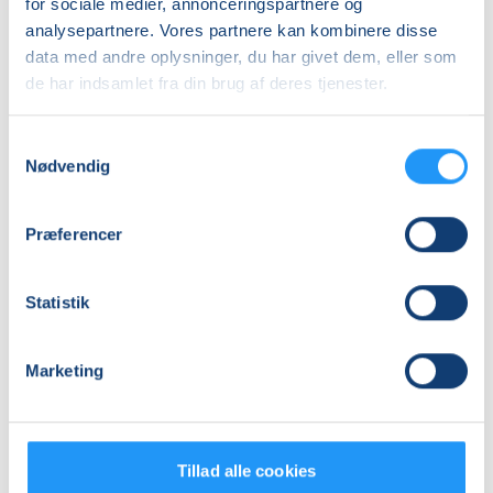
for sociale medier, annonceringspartnere og
Antal mødegange
analysepartnere. Vores partnere kan kombinere disse
18
mødegange
data med andre oplysninger, du har givet dem, eller som
de har indsamlet fra din brug af deres tjenester.
Adresse
Studio Ann, Stjernebakken 6, 4200
, Slagelse
Samtykkevalg
(Varmtvandsbassinet)
Nødvendig
Se på kort
Praktiske oplysninger
Præferencer
Mødegange
Statistik
Marketing
Tillad alle cookies