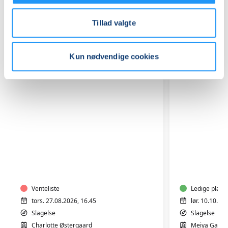
Relaterede hold
Tillad valgte
Kun nødvendige cookies
Plus
Peking
size
suppe
-
og
Fitness
Gua
og
Venteliste
Bao
Ledige plads
yoga
boller
tors. 27.08.2026, 16.45
lør. 10.10.20
i
Slagelse
Slagelse
varmt
Charlotte Østergaard
Meiya Gan T