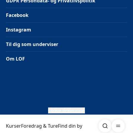
GDPR Persondata- og Privatlivspolitik
Facebook
Instagram
Til dig som underviser
Om LOF
Cookie deklaration
Søg
Åben me
Kurser
Foredrag & Ture
Find din by