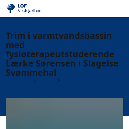
Trim i varmtvandsbassin
med
fysioterapeutstuderende
Lærke Sørensen i Slagelse
Svømmehal
Find din by
Slagelse
Fyraftenshold