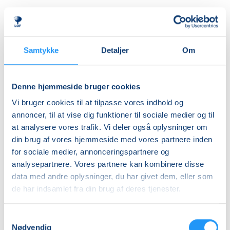
Første mødegang
onsdag 19.08.2026, kl. 20.20 - 21.05
Sidste mødegang
Samtykke
Detaljer
Om
onsdag 13.01.2027, kl. 20.20 - 21.05
Antal mødegange
Denne hjemmeside bruger cookies
19
mødegange
Vi bruger cookies til at tilpasse vores indhold og
Adresse
annoncer, til at vise dig funktioner til sociale medier og til
Slagelse Svømmehal, Antvorskov Allé 133, 4200
,
at analysere vores trafik. Vi deler også oplysninger om
Slagelse
(Varmtvandsbassin)
din brug af vores hjemmeside med vores partnere inden
Se på kort
for sociale medier, annonceringspartnere og
analysepartnere. Vores partnere kan kombinere disse
data med andre oplysninger, du har givet dem, eller som
Praktiske oplysninger
de har indsamlet fra din brug af deres tjenester.
Mødegange
Samtykkevalg
Nødvendig