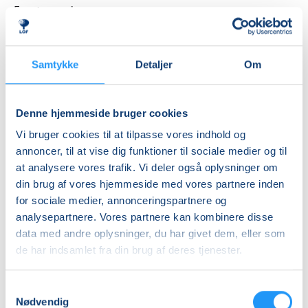
Første mødegang
fredag 11.09.2026, kl. 16.30 - 17.15
Sidste mødegang
Samtykke
Detaljer
Om
fredag 15.01.2027, kl. 16.30 - 17.15
Antal mødegange
Denne hjemmeside bruger cookies
16
mødegange
Vi bruger cookies til at tilpasse vores indhold og
Adresse
annoncer, til at vise dig funktioner til sociale medier og til
Broskolen, Birkemosevej 11, 4220
, Korsør
at analysere vores trafik. Vi deler også oplysninger om
(Varmtvandsbassin)
din brug af vores hjemmeside med vores partnere inden
Se på kort
for sociale medier, annonceringspartnere og
analysepartnere. Vores partnere kan kombinere disse
Praktiske oplysninger
data med andre oplysninger, du har givet dem, eller som
de har indsamlet fra din brug af deres tjenester.
Mødegange
Samtykkevalg
Nødvendig