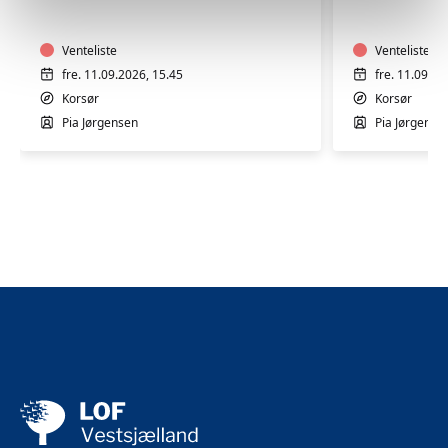
varmt
varmt
vand
vand
med
Venteliste
med
Venteliste
Pia
Pia
fre. 11.09.2026, 15.45
fre. 11.09.20
Jørgensen
Jørgense
Korsør
Korsør
i
i
Pia Jørgensen
Pia Jørgense
Korsør
Korsør