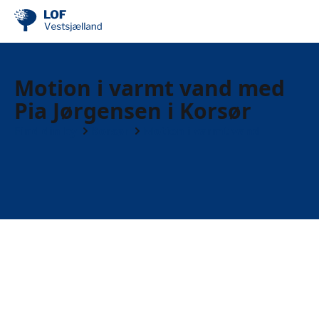
Motion i varmt vand med
Pia Jørgensen i Korsør
Find din by
Korsør
Motion i varmt vand