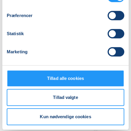
Præferencer
Statistik
Relaterede hold
Marketing
Tillad alle cookies
Tillad valgte
Kun nødvendige cookies
Motion
Motion
i
i