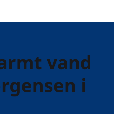
varmt vand
ørgensen i