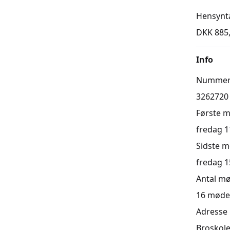
Hensynt
DKK 885
Info
Numme
3262720
Første 
fredag 11
Sidste 
fredag 15
Antal m
16
møde
Adresse
Broskole