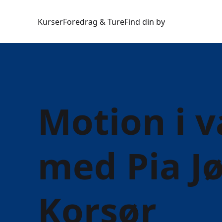
Kurser
Foredrag & Ture
Find din by
Motion i 
med Pia J
Korsør