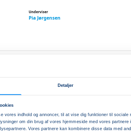
Underviser
Pia Jørgensen
on i varmt vand med Pia
ensen i Korsør
Detaljer
andets bæreevne og modstand - få en afslappet og stær
ookies
i varmt vand giver glæde og velvære. Vi arbejder med forsk
se vores indhold og annoncer, til at vise dig funktioner til sociale
 hvor vi får bevæget de fleste af kroppens muskelgrupper. Vi
oplysninger om din brug af vores hjemmeside med vores partnere i
 os af vandets bæreevne og modstand. Nogle af øvelserne v
ysepartnere. Vores partnere kan kombinere disse data med andr
kaber. Der er også flyde/afslapningsøvelser og stræk.