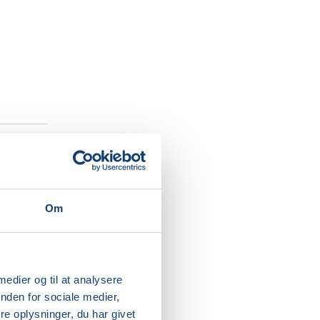
Om
k krop
ellige
 medier og til at analysere
nden for sociale medier,
il være
e oplysninger, du har givet