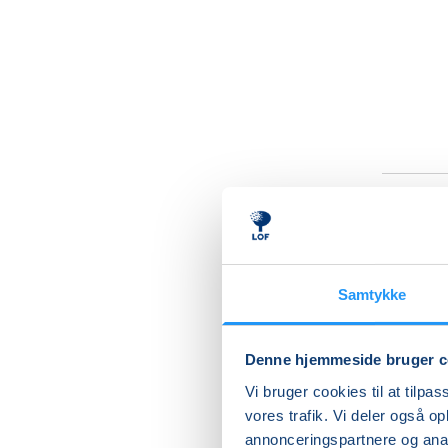
Moti
Jørg
Samtykke
Udnyt v
Denne hjemmeside bruger c
Træning 
Vi bruger cookies til at tilpas
øvelser,
vores trafik. Vi deler også 
benytter
annonceringspartnere og anal
med reds