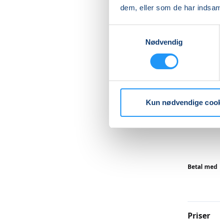
dem, eller som de har indsaml
Det foru
Samtykkevalg
være i v
Nødvendig
Det hele
Undervis
taget in
Kun nødvendige coo
Læs me
Betal med
Priser