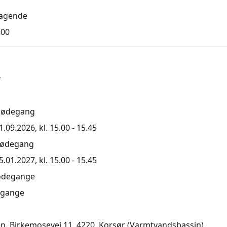
agende
,00
r
mødegang
.09.2026, kl. 15.00 - 15.45
mødegang
.01.2027, kl. 15.00 - 15.45
ødegange
gange
n, Birkemosevej 11, 4220
, Korsør
(Varmtvandsbassin)