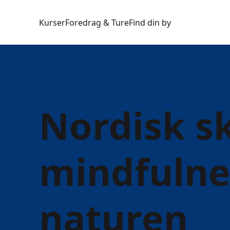
Kurser
Foredrag & Ture
Find din by
Nordisk s
mindfulne
naturen