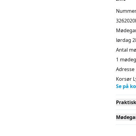
Numme
En delta
berigende
3262020
din ro (Di
Mødega
lørdag 28
"Kurset g
og fokuse
Antal m
det spor,
1
mødeg
dagen - t
Adresse
skoven bl
Korsør L
Se på ko
Praktis
Mødega