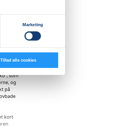
 skovens
Marketing
 ikke kun
i en
e fra
Tillad alle cookies
ko”, som
erne, og
kt på
kovbade
vt kort
uren