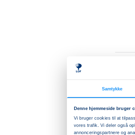
Nord
nat
Samtykke
En sans
HAR DU B
Denne hjemmeside bruger c
Shinrin Y
Vi bruger cookies til at tilpas
vores trafik. Vi deler også 
Nej, du s
annonceringspartnere og anal
forsknin