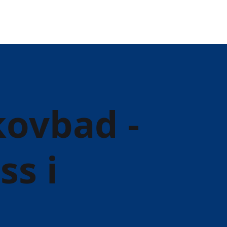
kovbad -
ss i