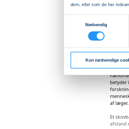
dem, eller som de har indsaml
fysiske 
Samtykkevalg
Kom med 
Nødvendig
og kyste
Et nordi
i skoven
skovsø el
Kun nødvendige coo
naturen.
Fænomene
betyder 
forsknin
menneske
af læger.
Et skovb
afstand 