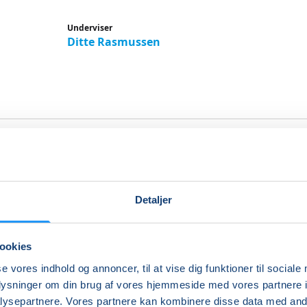
Underviser
Ditte Rasmussen
isk skovbad - mindfulness i
uren
Detaljer
elig workshop med mindfulness i naturen
RUG FOR LIDT RO? Så prøv et Nordisk Skovbad efter det j
ookies
oko: "Indhyllet i skov" - og gør noget godt for din indre ro.
se vores indhold og annoncer, til at vise dig funktioner til sociale
oplysninger om din brug af vores hjemmeside med vores partnere i
kal ikke i vandet - i Japan ordineres skovbade af læger - og
ysepartnere. Vores partnere kan kombinere disse data med andr
gsresultater viser, at skovbadet har en gavnlig effekt på m