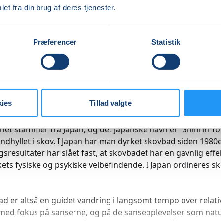
et fra din brug af deres tjenester.
og psykiske velbefindende.
til et guidet skovbad, hvor vi sammen går på opdagelse i
Præferencer
Statistik
ns sanseoplevelser.
sk skovbad kan beskrives som en sansevandring i naturen -
, men også langs kysten. Der er således ikke tale om et bad 
ler i havet. Man kan i stedet sige, at vi bader i sansningern
kies
Tillad valgte
t stammer fra Japan, og det japanske navn er ”Shinrin Yo
indhyllet i skov. I Japan har man dyrket skovbad siden 1980
gsresultater har slået fast, at skovbadet har en gavnlig effe
ts fysiske og psykiske velbefindende. I Japan ordineres s
ad er altså en guidet vandring i langsomt tempo over relati
med fokus på sanserne, og på de sanseoplevelser, som nat