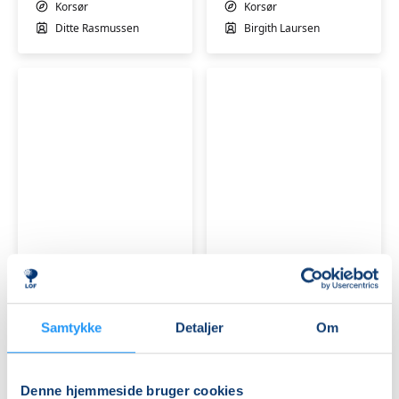
Korsør
Korsør
Ditte Rasmussen
Birgith Laursen
Nordisk
Nordisk
skovbad
skovbad
-
-
mindfulness
mindfulness
i
Ledige pladser
i
Ledige pladser
naturen
naturen
lør. 19.09.2026, 09.00
lør. 31.10.2026, 09.00
Korsør
Korsør
Samtykke
Detaljer
Om
Ditte Rasmussen
Ditte Rasmussen
Denne hjemmeside bruger cookies