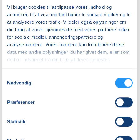
Vi bruger cookies til at tilpasse vores indhold og
annoncer, til at vise dig funktioner til sociale medier og til
at analysere vores trafik. Vi deler også oplysninger om
din brug af vores hjemmeside med vores partnere inden
Nordisk
for sociale medier, annonceringspartnere og
skovbad
analysepartnere. Vores partnere kan kombinere disse
-
data med andre oplysninger, du har givet dem, eller som
mindfulness
de har indsamlet fra din brug af deres tjenester.
i
Ledige pladser
naturen
lør. 28.11.2026, 09.00
Korsør
Samtykkevalg
Ditte Rasmussen
Nødvendig
Præferencer
Statistik