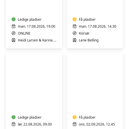
til
træning
dig,
med
der
Qi
står
Ledige pladser
Gong
Få pladser
tæt
og
man. 17.08.2026, 19.00
man. 17.08.2026, 14.30
på
mindfulness
ONLINE
Korsør
en
Heidi Larsen & Karina Ralsted
Lene Belling
med
misbrug
GRATIS
PRØVEGANG
ONLINE
Nordisk
Mindfulness
skovbad
med
-
Birgith
mindfulness
i
i
Ledige pladser
Korsør
Få pladser
naturen
lør. 22.08.2026, 09.00
ons. 02.09.2026, 12.45