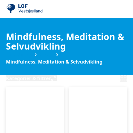
Mindfulness, Meditation &
Selvudvikling
Find din by
Korsør
Mindfulness, Meditation & Selvudvikling
Kategorier & filtrer
Støtte
Hensyntagende