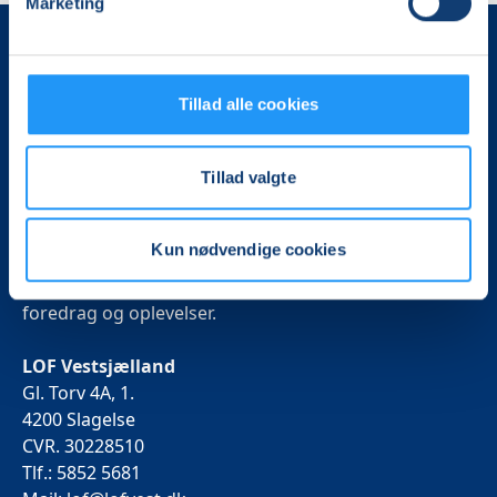
Marketing
Tillad alle cookies
Tillad valgte
Det, der er vigtigt for samfundet, er vigtigt for os
Kun nødvendige cookies
Vi skaber rammerne for meningsfulde møder mellem
mere end 100.000 deltagere i hele landet med kurser,
foredrag og oplevelser.
LOF Vestsjælland
Gl. Torv 4A, 1.
4200 Slagelse
CVR. 30228510
Tlf.: 5852 5681